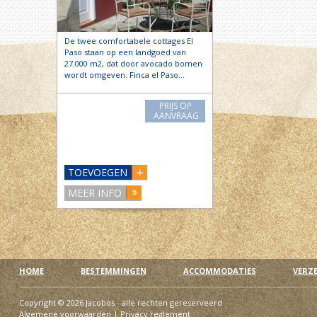
De twee comfortabele cottages El
Paso staan op een landgoed van
27.000 m2, dat door avocado bomen
wordt omgeven. Finca el Paso…
PRIJS OP
AANVRAAG
TOEVOEGEN
MEER INFO
HOME
BESTEMMINGEN
ACCOMMODATIES
VERZ
Copyright © 2026 Jacobos - alle rechten gereserveerd
Algemene voorwaarden
|
Privacy reglement