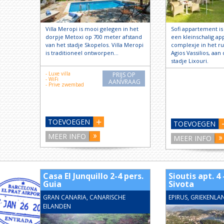
Villa Meropi is mooi gelegen in het
Sofi appartement i
dorpje Metoxi op 700 meter afstand
een kleinschalig a
van het stadje Skopelos. Villa Meropi
complexje in het ru
is traditioneel ontworpen…
Agios Vassilios, aan
stadje Lixouri.
- Luxe villa
PRIJS OP
- WiFi
AANVRAAG
- Prive zwembad
TOEVOEGEN
TOEVOEGEN
MEER INFO
MEER INFO
Casa El Junquillo 2-4 pers.
Sioutis apt. 4 
Guia
Sivota
GRAN CANARIA, CANARISCHE
EPIRUS, GRIEKENLA
EILANDEN