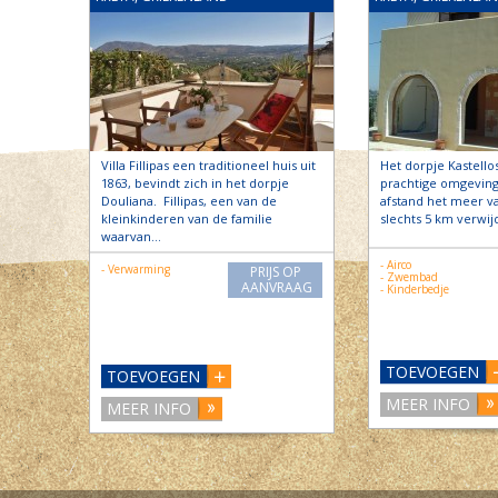
Villa Fillipas een traditioneel huis uit
Het dorpje Kastellos
1863, bevindt zich in het dorpje
prachtige omgeving
Douliana. Fillipas, een van de
afstand het meer v
kleinkinderen van de familie
slechts 5 km verwi
waarvan…
- Airco
- Verwarming
PRIJS OP
- Zwembad
AANVRAAG
- Kinderbedje
TOEVOEGEN
TOEVOEGEN
MEER INFO
MEER INFO