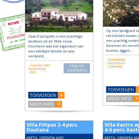
Op een landgoed va
verscholen tussen 
Casa El Junquillo is een prachtige
een prachtig onde
landhuis uit de 18de eeuw.
bloemen en verschi
Voorheen was het eigendom van
bomen, liggen…
een adellijke familie en was
verdeeld…
- Kinderbedje
- Aircondition
- Centraal vloer
PRIJS OP
- Zwembad
verwarming
AANVRAAG
- Wifi
TOEVOEGEN
TOEVOEGEN
MEER INFO
MEER INFO
Villa Fillipas 2-4 pers.
Villa Kastro
Douliana
4-6 pers. Kast
KRETA, GRIEKENLAND
KRETA, GRIEKENLA