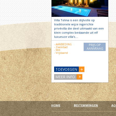
Villa Telina is een stijlvolle op
traditionele wijze ingerichte
privévilla die deel uitmaakt van een
klein complex bestaande uit elf
luxueuze villa’s….
- AANBIEDING
PRIJS OP
- Zwembad
AANVRAAG
- Wifi
- Vrijstaand
TOEVOEGEN
MEER INFO
HOME
BESTEMMINGEN
AC