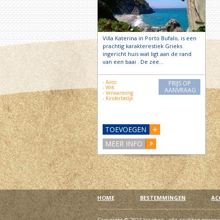
Villa Katerina in Porto Bufalo, is een
prachtig karakterestiek Grieks
ingericht huis wat ligt aan de rand
van een baai . De zee…
- Airco
PRIJS OP
- Wifi
AANVRAAG
- Verwarming
- Kinderbedje
TOEVOEGEN
MEER INFO
HOME
BESTEMMINGEN
AC
Copyright © 2026 Jacobos - alle rechten geres