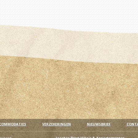
COMMODATIES
VERZEKERINGEN
NIEUWSBRIEF
CONT
erveerd
Jacobos Privé Villa's & Appartementen