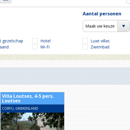
Aantal personen
Maak uw keuze
t gezelschap
Hotel
Luxe villas
taand
Wi-Fi
Zwembad
Villa Loutses, 4-5 pers.
Loutses
CORFU, GRIEKENLAND