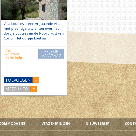
Villa Loutses is een vrijstaande villa
met prachtige uitzichten over het
dorpje Loutses en de Noord kust van
Corfu. Het dorpje Loutses…
- Airco
PRIJS OP
- Vrijstaand
AANVRAAG
- Kinderbedje
TOEVOEGEN
MEER INFO
COMMODATIES
VERZEKERINGEN
NIEUWSBRIEF
CONT