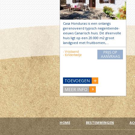
Casa Honduras is een onlangs
gerenoveerd typisch negentiende-
eeuws Canarisch huis. Dit sfeervolle
huis ligt op een 20.000 m2 groot
landgoed met fruitbomen,…
- Vrijstaand
PRIJS OP
- Kinderbedje
AANVRAAG
TOEVOEGEN
MEER INFO
HOME
BESTEMMINGEN
AC