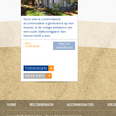
Deze uiterst comfortabele
accommodatie is gesitueerd op een
heuvel, in de rustige ambiance van
een oude olijfboomgaard. Van
hieruit heeft u een…
- Airco
PRIJS OP
- Kinderbedje
AANVRAAG
TOEVOEGEN
MEER INFO
HOME
BESTEMMINGEN
ACCOMMODATIES
VERZ
Copyright © 2026 Jacobos - alle rechten gereserveerd