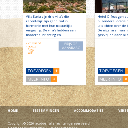
Villa Karia zijn drie villa’s die
Hotel Orfeas genie
recentelijk zijn gebouwd in
bijzondere locatie
harmonie met hun natuurlijke
uitzichten over de 
omgeving. De villa’s hebben een
De eigenaren van he
moderne inrichting en…
gastvrij en doen al
- Vrijstaand
PRIJS OP
- Jacuzzi
AANVRAAG
- Airco
- WiFi
TOEVOEGEN
TOEVOEGEN
MEER INFO
MEER INFO
HOME
BESTEMMINGEN
ACCOMMODATIES
VERZ
Copyright © 2026 Jacobos - alle rechten gereserveerd
Algemene voorwaarden
|
Privacy reglement