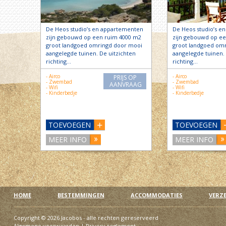
De Heos studio’s en appartementen
De Heos studio’s e
zijn gebouwd op een ruim 4000 m2
zijn gebouwd op e
groot landgoed omringd door mooi
groot landgoed om
aangelegde tuinen. De uitzichten
aangelegde tuinen. 
richting…
richting…
- Airco
- Airco
PRIJS OP
- Zwembad
- Zwembad
AANVRAAG
- Wifi
- Wifi
- Kinderbedje
- Kinderbedje
TOEVOEGEN
TOEVOEGEN
MEER INFO
MEER INFO
HOME
BESTEMMINGEN
ACCOMMODATIES
VERZ
Copyright © 2026 Jacobos - alle rechten gereserveerd
Algemene voorwaarden
|
Privacy reglement