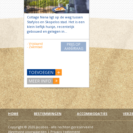
Cottage Nena ligt op de weg tussen
Stafylos en Skopelos stad. Het is een
klein lieflijk huisje, recentelijk
gebouwd en gelegen in…
- Vrijstaand
PRIJS OP
- Zwembad
AANVRAAG
TOEVOEGEN
MEER INFO
HOME
BESTEMMINGEN
ACCOMMODATIES
VERZ
Copyright © 2026 Jacobos - alle rechten gereserveerd
Algemene voorwaarden
|
Privacy reglement