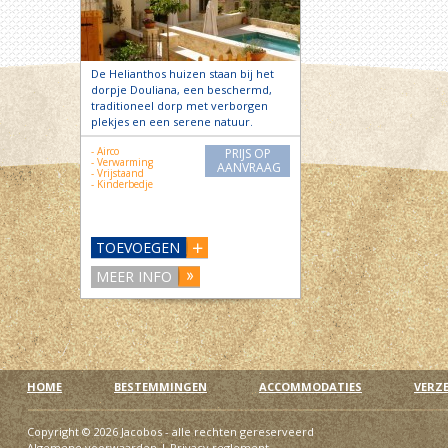
De Helianthos huizen staan bij het
dorpje Douliana, een beschermd,
traditioneel dorp met verborgen
plekjes en een serene natuur.
- Airco
PRIJS OP
- Verwarming
AANVRAAG
- Vrijstaand
- Kinderbedje
TOEVOEGEN
MEER INFO
HOME
BESTEMMINGEN
ACCOMMODATIES
VERZ
Copyright © 2026 Jacobos - alle rechten gereserveerd
Algemene voorwaarden
|
Privacy reglement