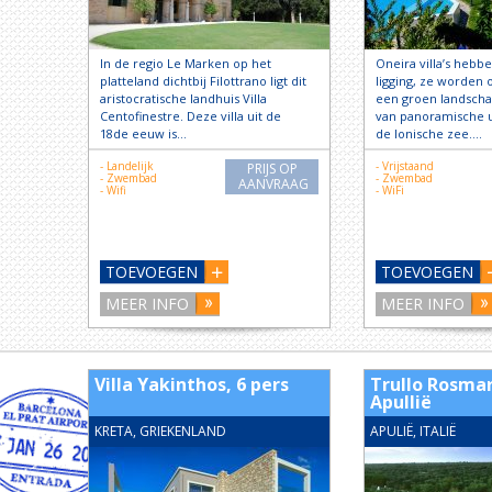
In de regio Le Marken op het
Oneira villa’s hebb
platteland dichtbij Filottrano ligt dit
ligging, ze worden
aristocratische landhuis Villa
een groen landscha
Centofinestre. Deze villa uit de
van panoramische u
18de eeuw is…
de Ionische zee….
- Landelijk
- Vrijstaand
PRIJS OP
- Zwembad
- Zwembad
AANVRAAG
- Wifi
- WiFi
TOEVOEGEN
TOEVOEGEN
MEER INFO
MEER INFO
Villa Yakinthos, 6 pers
Trullo Rosmar
Apullië
KRETA, GRIEKENLAND
APULIË, ITALIË