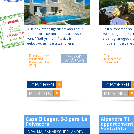
Villa Yakinthos ligt direct aan zee, bij
Trullo Rosamarino 
het pittoreske dorpje Plakias, 36 km
twee originele trull
vanaf Rethymnon. Plakias is
prachtig landgoed La
gebouwd aan de uitgang van…
midden in de valle
- Direct aan zee
- Trullo
PRIJS OP
- Vrijstaand
- Kinderbedje
AANVRAAG
- Privé zwembad
- Zwembad
- Wi-Fi
TOEVOEGEN
TOEVOEGEN
MEER INFO
MEER INFO
Casa El Lagar, 2-3 pers. La
Alpendre T1
Polvacera
appartement, 
Santa Rita
LA PALMA, CANARISCHE EILANDEN