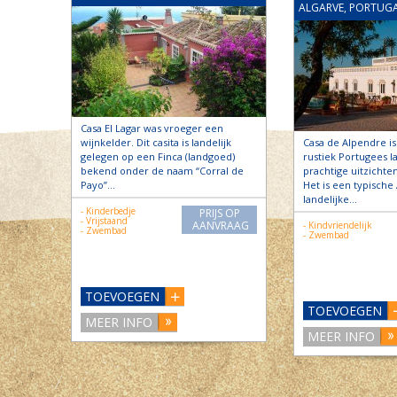
ALGARVE, PORTUG
Casa El Lagar was vroeger een
wijnkelder. Dit casita is landelijk
Casa de Alpendre is
gelegen op een Finca (landgoed)
rustiek Portugees 
bekend onder de naam “Corral de
prachtige uitzichte
Payo”…
Het is een typische 
landelijke…
- Kinderbedje
PRIJS OP
- Vrijstaand
AANVRAAG
- Kindvriendelijk
- Zwembad
- Zwembad
TOEVOEGEN
TOEVOEGEN
MEER INFO
MEER INFO