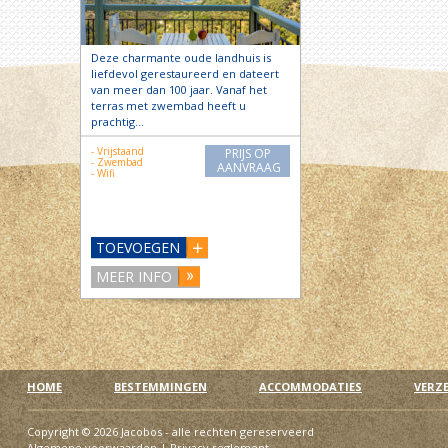
Deze charmante oude landhuis is
liefdevol gerestaureerd en dateert
van meer dan 100 jaar. Vanaf het
terras met zwembad heeft u
prachtig…
- Vrijstaand
PRIJS OP
- Zwembad
AANVRAAG
- Wifi
TOEVOEGEN
MEER INFO
HOME
BESTEMMINGEN
ACCOMMODATIES
VERZ
Copyright © 2026 Jacobos - alle rechten gereserveerd
Algemene voorwaarden
|
Privacy reglement