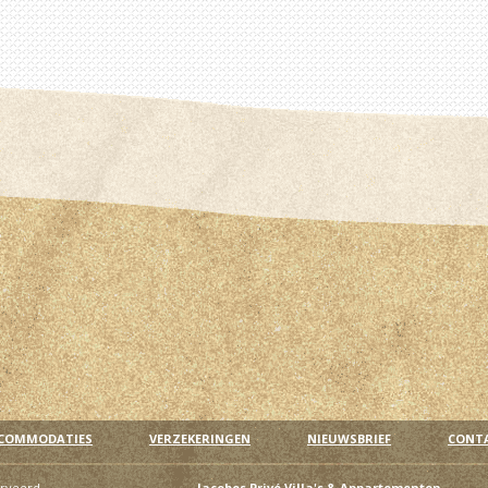
COMMODATIES
VERZEKERINGEN
NIEUWSBRIEF
CONT
erveerd
Jacobos Privé Villa's & Appartementen