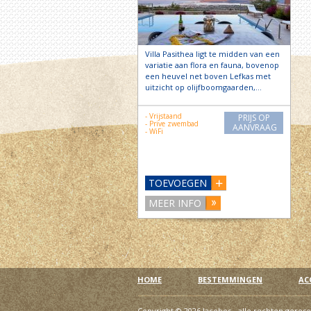
Villa Pasithea ligt te midden van een
variatie aan flora en fauna, bovenop
een heuvel net boven Lefkas met
uitzicht op olijfboomgaarden,…
- Vrijstaand
PRIJS OP
- Prive zwembad
AANVRAAG
- WiFi
TOEVOEGEN
MEER INFO
HOME
BESTEMMINGEN
AC
Copyright © 2026 Jacobos - alle rechten geres