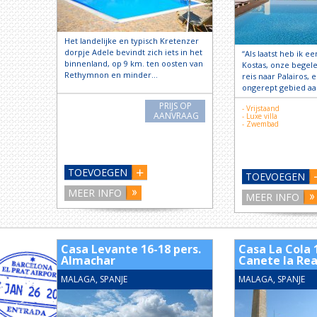
Het landelijke en typisch Kretenzer
dorpje Adele bevindt zich iets in het
“Als laatst heb ik ee
binnenland, op 9 km. ten oosten van
Kostas, onze begele
Rethymnon en minder…
reis naar Palairos,
ongerept gebied a
PRIJS OP
- Vrijstaand
AANVRAAG
- Luxe villa
- Zwembad
TOEVOEGEN
TOEVOEGEN
MEER INFO
MEER INFO
Casa Levante 16-18 pers.
Casa La Cola 1
Almachar
Canete la Rea
MALAGA, SPANJE
MALAGA, SPANJE