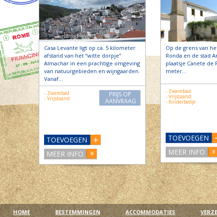
Casa Levante ligt op ca. 5 kilometer
Op de grens van he
afstand van het “witte dorpje”
Ronda en de stad An
Almachar in een prachtige omgeving
plaatsje Canete de 
van natuurgebieden en wijngaarden.
meter…
Vanaf…
- Zwembad
- Zwembad
PRIJS OP
- Vrijstaand
- Vrijstaand
AANVRAAG
- Kinderbedje
TOEVOEGEN
TOEVOEGEN
MEER INFO
MEER INFO
HOME
BESTEMMINGEN
ACCOMMODATIES
VERZ