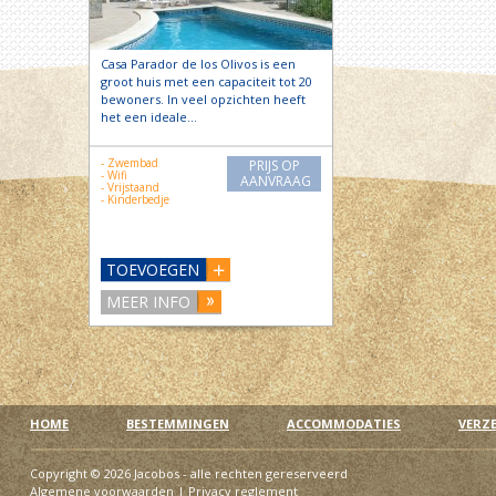
Casa Parador de los Olivos is een
groot huis met een capaciteit tot 20
bewoners. In veel opzichten heeft
het een ideale…
- Zwembad
PRIJS OP
- Wifi
AANVRAAG
- Vrijstaand
- Kinderbedje
TOEVOEGEN
MEER INFO
HOME
BESTEMMINGEN
ACCOMMODATIES
VERZ
Copyright © 2026 Jacobos - alle rechten gereserveerd
Algemene voorwaarden
|
Privacy reglement