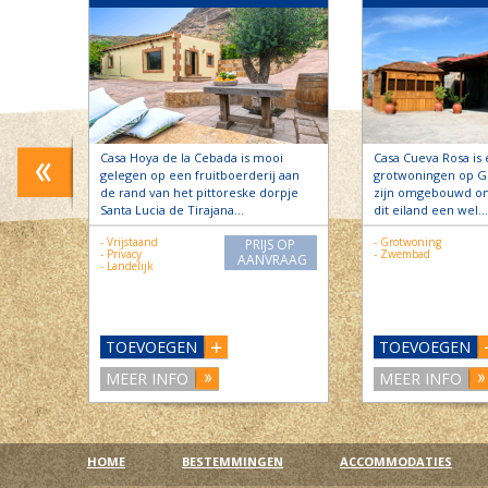
a Lucia
Casa Hoya de la Cebada is mooi
Casa Cueva Rosa is 
het
gelegen op een fruitboerderij aan
grotwoningen op Gr
naar is
de rand van het pittoreske dorpje
zijn omgebouwd o
Santa Lucia de Tirajana…
dit eiland een wel…
- Vrijstaand
- Grotwoning
S OP
PRIJS OP
- Privacy
- Zwembad
RAAG
AANVRAAG
- Landelijk
TOEVOEGEN
TOEVOEGEN
MEER INFO
MEER INFO
HOME
BESTEMMINGEN
ACCOMMODATIES