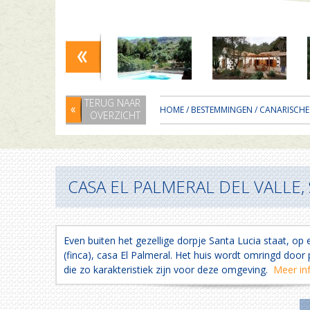
TERUG NAAR
HOME
/
BESTEMMINGEN
/
CANARISCHE
OVERZICHT
CASA EL PALMERAL DEL VALLE,
Even buiten het gezellige dorpje Santa Lucia staat, o
(finca), casa El Palmeral. Het huis wordt omringd door
die zo karakteristiek zijn voor deze omgeving.
Meer inf