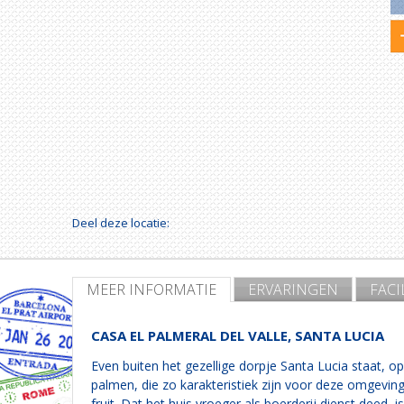
Deel deze locatie:
MEER INFORMATIE
ERVARINGEN
FACI
CASA EL PALMERAL DEL VALLE, SANTA LUCIA
Even buiten het gezellige dorpje Santa Lucia staat, o
palmen, die zo karakteristiek zijn voor deze omgevin
fruit. Dat het huis vroeger als boerderij dienst deed,