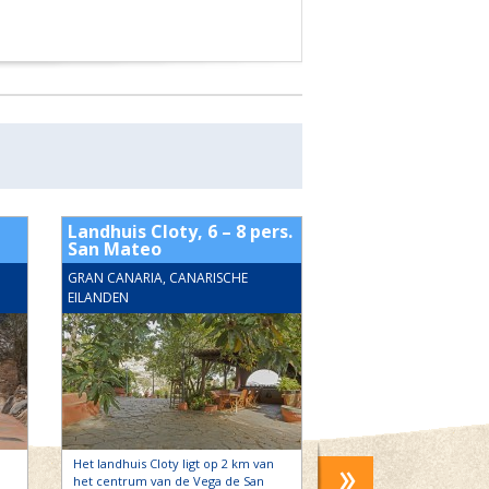
Landhuis Cloty, 6 – 8 pers.
Casa El Junquillo 
San Mateo
Guia
GRAN CANARIA, CANARISCHE
GRAN CANARIA, CANAR
EILANDEN
EILANDEN
Het landhuis Cloty ligt op 2 km van
Casa El Junquillo is een 
het centrum van de Vega de San
landhuis uit de 18de ee