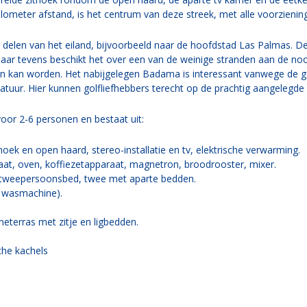
kilometer afstand, is het centrum van deze streek, met alle voorzienin
e delen van het eiland, bijvoorbeeld naar de hoofdstad Las Palmas. De
 maar tevens beschikt het over een van de weinige stranden aan de no
 kan worden. Het nabijgelegen Badama is interessant vanwege de ge
atuur. Hier kunnen golfliefhebbers terecht op de prachtig aangelegde
voor 2-6 personen en bestaat uit:
ek en open haard, stereo-installatie en tv, elektrische verwarming.
at, oven, koffiezetapparaat, magnetron, broodrooster, mixer.
 tweepersoonsbed, twee met aparte bedden.
, wasmachine).
eterras met zitje en ligbedden.
che kachels