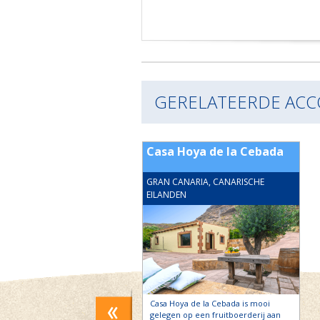
GERELATEERDE AC
Rosiana 2-4 pers.
Casa Hoya de la Cebada
 Lucia
ANARIA, CANARISCHE
GRAN CANARIA, CANARISCHE
EN
EILANDEN
a 1 kilometer van Santa Lucia
Casa Hoya de la Cebada is mooi
de Tirajana Vallei ligt het
gelegen op een fruitboerderij aan