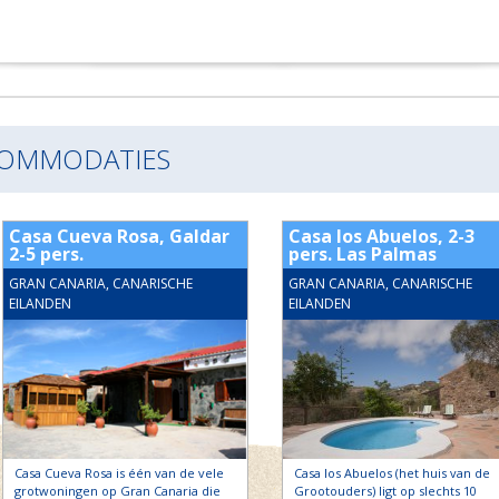
COMMODATIES
Casa Cueva Rosa, Galdar
Casa los Abuelos, 2-3
2-5 pers.
pers. Las Palmas
GRAN CANARIA, CANARISCHE
GRAN CANARIA, CANARISCHE
EILANDEN
EILANDEN
Casa Cueva Rosa is één van de vele
Casa los Abuelos (het huis van de
grotwoningen op Gran Canaria die
Grootouders) ligt op slechts 10