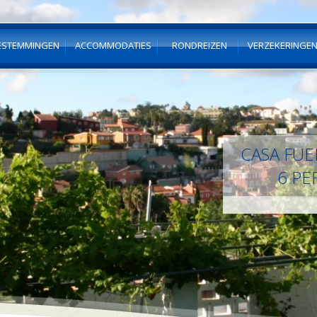
ESTEMMINGEN
ACCOMMODATIES
RONDREIZEN
VERZEKERINGE
CASA FUE
6 PE