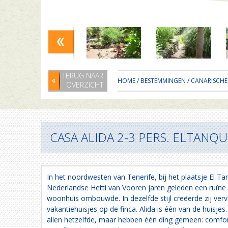
TERUG NAAR
HOME
/
BESTEMMINGEN
/
CANARISCHE
OVERZICHT
CASA ALIDA 2-3 PERS. ELTANQ
In het noordwesten van Tenerife, bij het plaatsje El T
Nederlandse Hetti van Vooren jaren geleden een ruïne d
woonhuis ombouwde.
In dezelfde stijl creëerde zij ver
vakantiehuisjes op de finca. Alida is één van de huisjes
allen hetzelfde, maar hebben één ding gemeen: comfort