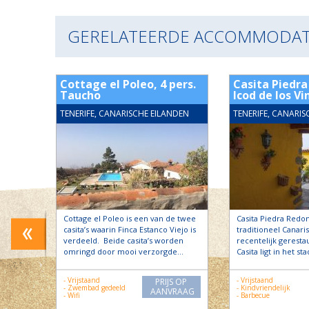
GERELATEERDE ACCOMMODAT
. El
Cottage el Poleo, 4 pers.
Casita Piedra
Taucho
Icod de los Vi
NDEN
TENERIFE, CANARISCHE EILANDEN
TENERIFE, CANARIS
eel
Cottage el Poleo is een van de twee
Casita Piedra Redo
casita’s waarin Finca Estanco Viejo is
traditioneel Canaris
verdeeld. Beide casita’s worden
recentelijk geresta
n het
omringd door mooi verzorgde…
Casita ligt in het st
- Vrijstaand
- Vrijstaand
PRIJS OP
S OP
- Zwembad gedeeld
- Kindvriendelijk
AANVRAAG
RAAG
- Wifi
- Barbecue