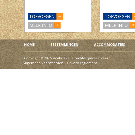
TOEVOEGEN
TOEVOEGEN
MEER INFO
MEER INFO
HOME
BESTEMMINGEN
ACCOMMODATIES
Copyright © 2026 Jacobos - alle rechten gereserveerd
Algemene voorwaarden
|
Privacy reglement