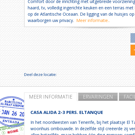
Comfort door de inrichting met uitgebreide voorzienin
haard, tv, volledig ingerichte keuken en een terras met
op de Atlantische Oceaan. De ligging van de huisjes op
waarborgen uw privacy.
Meer informatie..
Deel deze locatie:
MEER INFORMATIE
ERVARINGEN
FACI
CASA ALIDA 2-3 PERS. ELTANQUE
In het noordwesten van Tenerife, bij het plaatsje El 
woonhuis ombouwde. In dezelfde stijl creëerde zij verv
allen hetzelfde, maar hebben één ding gemeen: comfo