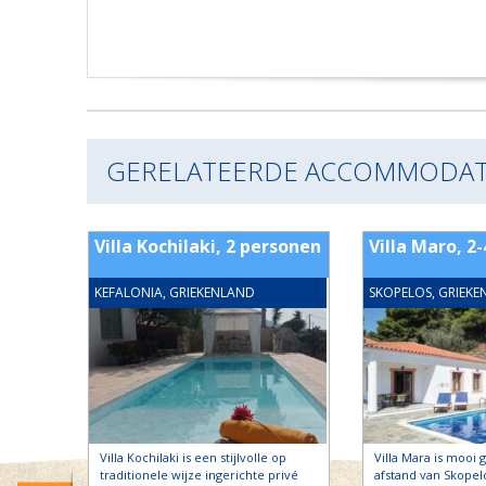
GERELATEERDE ACCOMMODAT
Villa Kochilaki, 2 personen
Villa Maro, 2
KEFALONIA, GRIEKENLAND
SKOPELOS, GRIEK
Villa Kochilaki is een stijlvolle op
Villa Mara is mooi
traditionele wijze ingerichte privé
afstand van Skopel