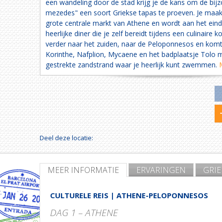
een wandeling door de stad krijg je de kans om de bij
mezedes" een soort Griekse tapas te proeven. Je maak
grote centrale markt van Athene en wordt aan het ein
heerlijke diner die je zelf bereidt tijdens een culinaire k
verder naar het zuiden, naar de Peloponnesos en kom
Korinthe, Nafplion, Mycaene en het badplaatsje Tolo m
gestrekte zandstrand waar je heerlijk kunt zwemmen.
Deel deze locatie:
MEER INFORMATIE
ERVARINGEN
GRI
CULTURELE REIS | ATHENE-PELOPONNESOS
DAG 1 – ATHENE