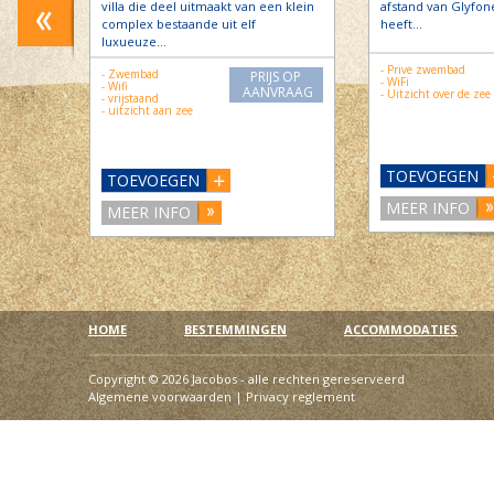
villa die deel uitmaakt van een klein
afstand van Glyfone
complex bestaande uit elf
heeft…
luxueuze…
- Prive zwembad
- Zwembad
PRIJS OP
- WiFi
- Wifi
AANVRAAG
- Uitzicht over de zee
- vrijstaand
- uitzicht aan zee
TOEVOEGEN
TOEVOEGEN
MEER INFO
MEER INFO
HOME
BESTEMMINGEN
ACCOMMODATIES
Copyright © 2026 Jacobos - alle rechten gereserveerd
Algemene voorwaarden
|
Privacy reglement