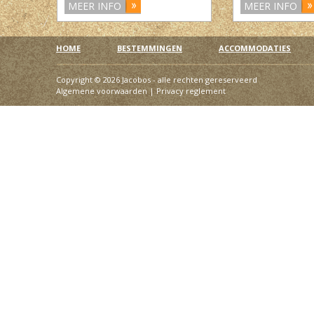
MEER INFO
MEER INFO
HOME
BESTEMMINGEN
ACCOMMODATIES
Copyright © 2026 Jacobos - alle rechten gereserveerd
Algemene voorwaarden
|
Privacy reglement