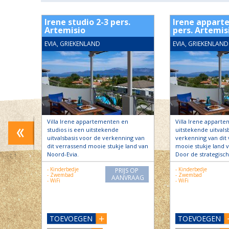
 5
Irene studio 2-3 pers.
Irene appart
Artemisio
pers. Artemis
EVIA, GRIEKENLAND
EVIA, GRIEKENLAND
van
Villa Irene appartementen en
Villa Irene apparte
et
studios is een uitstekende
uitstekende uitvals
ier
uitvalsbasis voor de verkenning van
verkenning van dit
an het…
dit verrassend mooie stukje land van
mooie stukje land 
Noord-Evia.
Door de strategisch
S OP
- Kinderbedje
- Kinderbedje
PRIJS OP
RAAG
- Zwembad
- Zwembad
AANVRAAG
- WiFi
- WiFi
TOEVOEGEN
TOEVOEGEN