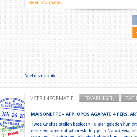
Meer informatie..
Deel deze locatie:
MEER INFORMATIE
ERVARINGEN
FACI
MAISONETTE – APP. OPOS AGAPATE 4 PERS. A
Twee Griekse stellen besloten 10 jaar geleden hun d
een klein ongerept pittoresk dorpje in Noord Evia, h
uw wens…”) gebouwd. Alle vier hebben hun talent voor 