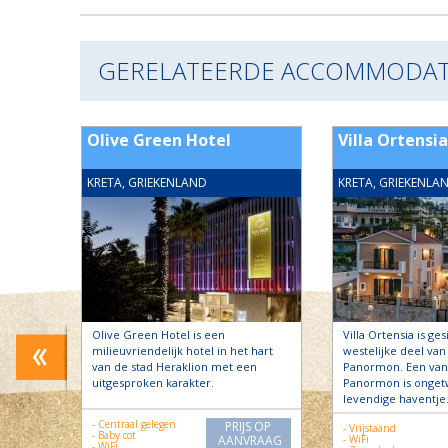
GERELATEERDE ACCOMMODAT
Asteri
Olive Green Hotel
Villa Ortensia
KRETA, GRIEKENLAND
KRETA, GRIEKENLA
in het
Olive Green Hotel is een
Villa Ortensia is ge
milieuvriendelijk hotel in het hart
westelijke deel van
et
van de stad Heraklion met een
Panormon. Een van
Sfakaki,
uitgesproken karakter.
Panormon is ongetw
levendige haventje
- Centraal gelegen
PRIJS OP
- Vrijstaand
S OP
- Baby cot
AANVRAAG
- WiFi
RAAG
- WiFi