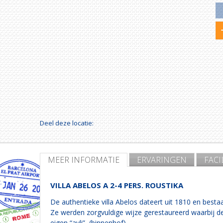
Deel deze locatie:
MEER INFORMATIE
ERVARINGEN
FACI
VILLA ABELOS A 2-4 PERS. ROUSTIKA
De authentieke villa Abelos dateert uit 1810 en besta
Ze werden zorgvuldige wijze gerestaureerd waarbij de
eigen “avli” (binnenhof).