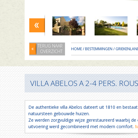
TERUG NAAR
HOME
/
BESTEMMINGEN
/
GRIEKENLAN
OVERZICHT
VILLA ABELOS A 2-4 PERS. ROU
De authentieke villa Abelos dateert uit 1810 en bestaat 
natuursteen gebouwde huizen.
Ze werden zorgvuldige wijze gerestaureerd waarbij de or
uitvoering werd gecombineerd met modern comfort.
M