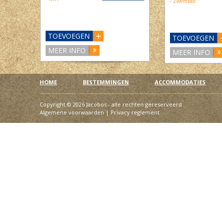
- Zwembad
TOEVOEGEN
TOEVOEGEN
MEER INFO
MEER INFO
HOME
BESTEMMINGEN
ACCOMMODATIES
Copyright © 2026 Jacobos - alle rechten gereserveerd
Algemene voorwaarden
|
Privacy reglement