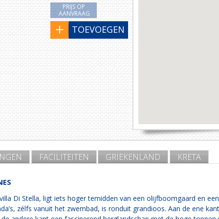
PRIJS OP
AANVRAAG
TOEVOEGEN
INGEN
FACILITEITEN
GRIEKENLAND
KRETA
NES
villa Di Stella, ligt iets hoger temidden van een olijfboomgaard en ee
anda’s, zélfs vanuit het zwembad, is ronduit grandioos. Aan de ene ka
n de andere kant een fascinerend berglandschap met de hoge toppen 