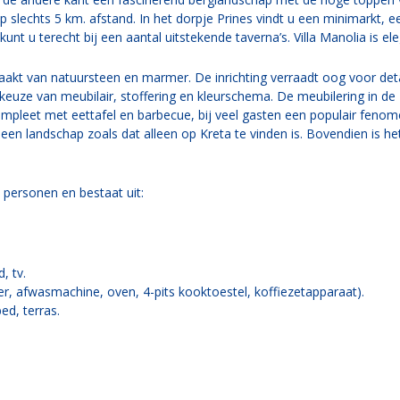
 slechts 5 km. afstand. In het dorpje Prines vindt u een minimarkt, e
 kunt u terecht bij een aantal uitstekende taverna’s. Villa Manolia is e
akt van natuursteen en marmer. De inrichting verraadt oog voor detai
keuze van meubilair, stoffering en kleurschema. De meubilering in de
mpleet met eettafel en barbecue, bij veel gasten een populair fenomee
en landschap zoals dat alleen op Kreta te vinden is. Bovendien is het
 personen en bestaat uit:
, tv.
er, afwasmachine, oven, 4-pits kooktoestel, koffiezetapparaat).
d, terras.