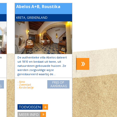
Abelos A+B, Roustika
New Kydonia suit
pers. Daratsos
KRETA, GRIEKENLAND
KRETA, GRIEKENLAND
on
De authentieke villa Abelos dateert
Daratsos is een klein, s
uit 1810 en bestaat uit twee, uit
dorpje, 5 km. buiten Ch
natuursteen gebouwde huizen. Ze
terrasjes op het rustige
werden zorgvuldige wijze
nodigen u uit in de zon
gerestaureerd waarbij de…
- Airco
- Airco
PRIJS OP
- Wifi
- Zwembad
G
AANVRAAG
- Kinderbedje
- Kinderbedje
- Zwembad
TOEVOEGEN
TOEVOEGEN
MEER INFO
MEER INFO