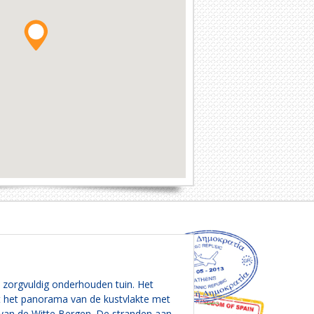
n zorgvuldig onderhouden tuin. Het
nt het panorama van de kustvlakte met
van de Witte Bergen. De stranden aan