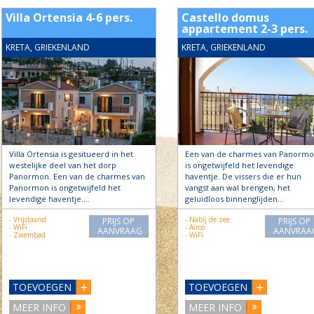
Villa Ortensia 4-6 pers.
Castello domus
appartement 2-3 pers.
KRETA, GRIEKENLAND
KRETA, GRIEKENLAND
Villa Ortensia is gesitueerd in het
Een van de charmes van Panorm
westelijke deel van het dorp
is ongetwijfeld het levendige
Panormon. Een van de charmes van
haventje. De vissers die er hun
Panormon is ongetwijfeld het
vangst aan wal brengen, het
levendige haventje….
geluidloos binnenglijden…
- Vrijstaand
- Nabij de zee
PRIJS OP
PRIJS OP
- WiFi
- Airco
AANVRAAG
AANVRAA
- Zwembad
- WiFi
TOEVOEGEN
TOEVOEGEN
MEER INFO
MEER INFO