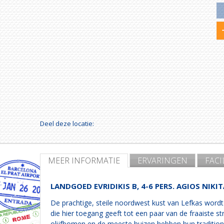
Deel deze locatie:
MEER INFORMATIE
ERVARINGEN
FACI
LANDGOED EVRIDIKIS B, 4-6 PERS. AGIOS NIKI
De prachtige, steile noordwest kust van Lefkas wordt b
die hier toegang geeft tot een paar van de fraaiste st
olijfbomen en de meeste huizen hebben hun tradition