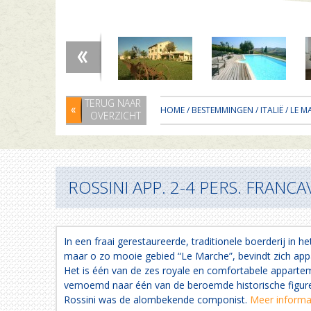
TERUG NAAR
HOME
/
BESTEMMINGEN
/
ITALIË
/
LE M
OVERZICHT
ROSSINI APP. 2-4 PERS. FRANCA
In een fraai gerestaureerde, traditionele boerderij in h
maar o zo mooie gebied “Le Marche”, bevindt zich app
Het is één van de zes royale en comfortabele appartem
vernoemd naar één van de beroemde historische figure
Rossini was de alombekende componist.
Meer informat