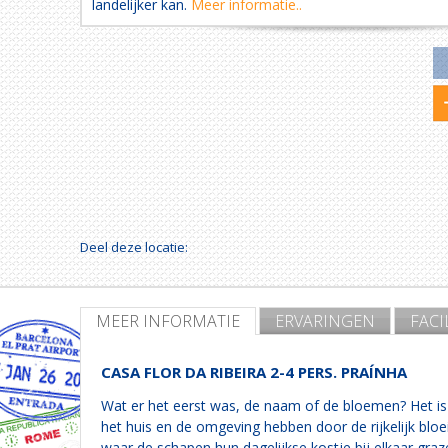
landelijker kan.
Meer informatie..
Deel deze locatie:
MEER INFORMATIE
ERVARINGEN
FACI
CASA FLOR DA RIBEIRA 2-4 PERS. PRAÍNHA
Wat er het eerst was, de naam of de bloemen? Het is 
het huis en de omgeving hebben door de rijkelijk blo
waar de schapen hun dagelijkse kostje bij elkaar graze