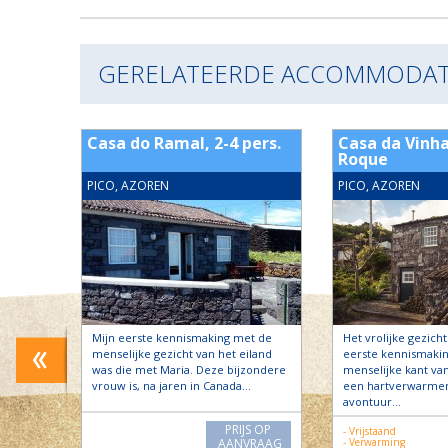
GERELATEERDE ACCOMMODAT
 2-6
Casa do Ramal, 2-4 pers.
Casa da Vinha
Roque
PICO, AZOREN
PICO, AZOREN
n
Mijn eerste kennismaking met de
Het vrolijke gezicht
ke
menselijke gezicht van het eiland
eerste kennismaki
n en
was die met Maria. Deze bijzondere
menselijke kant van
e
vrouw is, na jaren in Canada…
een hartverwarme
avontuur…
PRIJS OP
- Vrijstaand
S OP
AANVRAAG
- Verwarming
RAAG