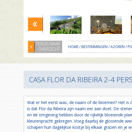
TERUG NAAR
HOME
/
BESTEMMINGEN
/
AZOREN
/
PI
OVERZICHT
CASA FLOR DA RIBEIRA 2-4 PER
Wat er het eerst was, de naam of de bloemen? Het is ó
is dat Flor da Ribeira zijn naam eer aan doet. De sten
en de omgeving hebben door de rijkelijk bloeiende pla
kleurenpracht gekregen. Voeg daarbij de glooiende we
schapen hun dagelijkse kostje bij elkaar grazen en je w