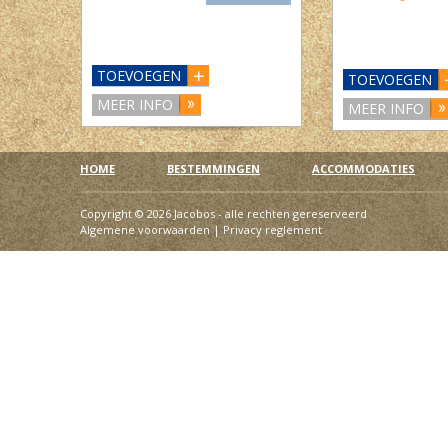
TOEVOEGEN
TOEVOEGEN
MEER INFO
MEER INFO
HOME
BESTEMMINGEN
ACCOMMODATIES
Copyright © 2026 Jacobos - alle rechten gereserveerd
Algemene voorwaarden
|
Privacy reglement