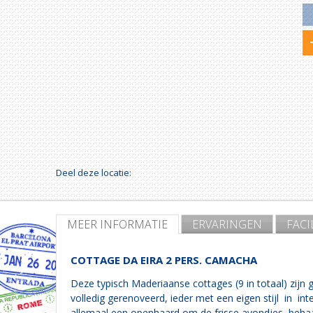
Deel deze locatie:
MEER INFORMATIE
ERVARINGEN
FACI
COTTAGE DA EIRA 2 PERS. CAMACHA
Deze typisch Maderiaanse cottages (9 in totaal) zijn g
volledig gerenoveerd, ieder met een eigen stijl in int
allemaal een openhaard om de frisse avondjes behaa