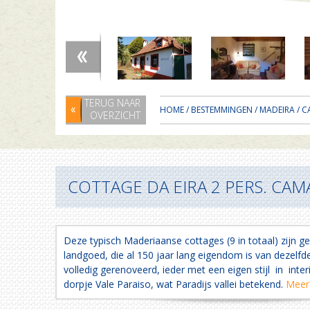
TERUG NAAR
HOME
/
BESTEMMINGEN
/
MADEIRA
/
C
OVERZICHT
COTTAGE DA EIRA 2 PERS. CA
Deze typisch Maderiaanse cottages (9 in totaal) zijn g
landgoed, die al 150 jaar lang eigendom is van dezelfde 
volledig gerenoveerd, ieder met een eigen stijl in interi
dorpje Vale Paraiso, wat Paradijs vallei betekend.
Meer 