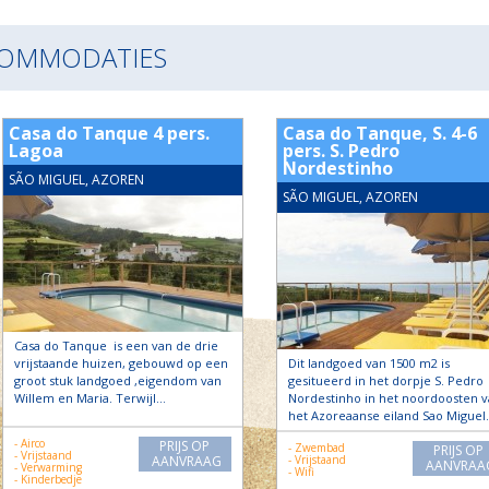
COMMODATIES
Casa do Tanque 4 pers.
Casa do Tanque, S. 4-6
Lagoa
pers. S. Pedro
Nordestinho
SÃO MIGUEL, AZOREN
SÃO MIGUEL, AZOREN
Casa do Tanque is een van de drie
vrijstaande huizen, gebouwd op een
Dit landgoed van 1500 m2 is
groot stuk landgoed ,eigendom van
gesitueerd in het dorpje S. Pedro
Willem en Maria. Terwijl…
Nordestinho in het noordoosten v
het Azoreaanse eiland Sao Miguel
- Airco
PRIJS OP
- Zwembad
PRIJS OP
- Vrijstaand
AANVRAAG
- Vrijstaand
AANVRAA
- Verwarming
- Wifi
- Kinderbedje