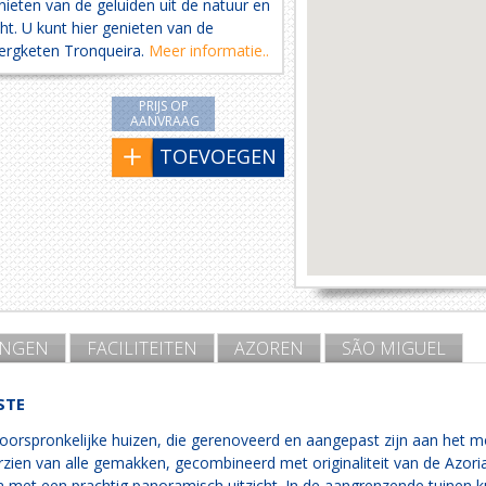
ieten van de geluiden uit de natuur en
ht. U kunt hier genieten van de
ergketen Tronqueira.
Meer informatie..
PRIJS OP
AANVRAAG
TOEVOEGEN
INGEN
FACILITEITEN
AZOREN
SÃO MIGUEL
STE
oorspronkelijke huizen, die gerenoveerd en aangepast zijn aan het m
rzien van alle gemakken, gecombineerd met originaliteit van de Azori
et een prachtig panoramisch uitzicht. In de aangrenzende tuinen ku