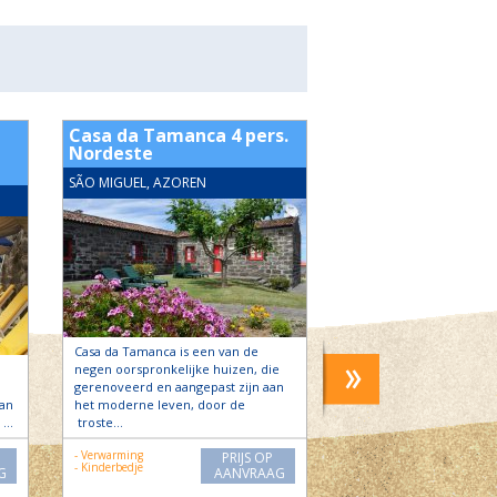
Casa da Tamanca 4 pers.
Casa da Talha 2-
Nordeste
Algarvia
SÃO MIGUEL, AZOREN
SÃO MIGUEL, AZOREN
Casa da Tamanca is een van de
Casa da Talha ligt in het
negen oorspronkelijke huizen, die
Algarvia in het hart van
gerenoveerd en aangepast zijn aan
wijk. Ricardo is de trots
an
het moderne leven, door de
van deze fraaie…
. …
troste…
- Wifi
- Verwarming
PRIJS OP
- Vrijstaand
- Kinderbedje
G
AANVRAAG
- Verwarming
- Kinderbedje