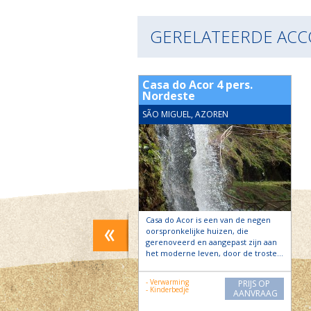
GERELATEERDE AC
da Fonte 4 pers.
Casa do Acor 4 pers.
via
Nordeste
GUEL, AZOREN
SÃO MIGUEL, AZOREN
Fonte ligt in het dorpje
Casa do Acor is een van de negen
a in het hart van de Nordeste
oorspronkelijke huizen, die
cardo is de trotse eigenaar
gerenoveerd en aangepast zijn aan
ze…
het moderne leven, door de troste…
- Verwarming
PRIJS OP
PRIJS OP
ming
- Kinderbedje
AANVRAAG
AANVRAAG