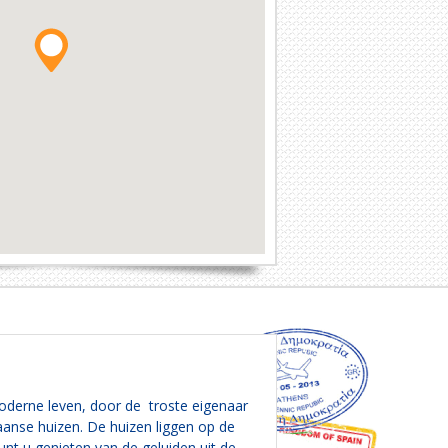
oderne leven, door de troste eigenaar
aanse huizen. De huizen liggen op de
nt u genieten van de geluiden uit de