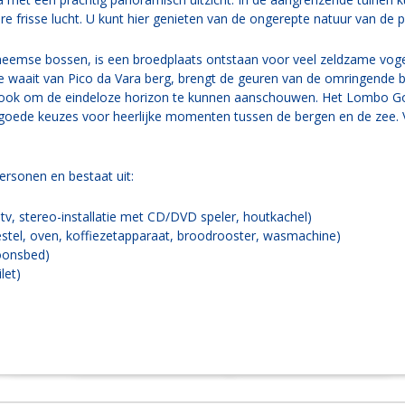
e frisse lucht. U kunt hier genieten van de ongerepte natuur van de 
inheemse bossen, is een broedplaats ontstaan voor veel zeldzame vo
die waait van Pico da Vara berg, brengt de geuren van de omringende 
ook om de eindeloze horizon te kunnen aanschouwen. Het Lombo Gor
 goede keuzes voor heerlijke momenten tussen de bergen en de zee.
ersonen en bestaat uit:
tv, stereo-installatie met CD/DVD speler, houtkachel)
stel, oven, koffiezetapparaat, broodrooster, wasmachine)
oonsbed)
let)