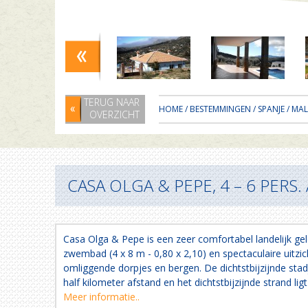
TERUG NAAR
HOME
/
BESTEMMINGEN
/
SPANJE
/
MA
OVERZICHT
CASA OLGA & PEPE, 4 – 6 PERS.
Casa Olga & Pepe is een zeer comfortabel landelijk ge
zwembad (4 x 8 m - 0,80 x 2,10) en spectaculaire uitzi
omliggende dorpjes en bergen. De dichtstbijzijnde stad
half kilometer afstand en het dichtstbijzijnde strand li
Meer informatie..