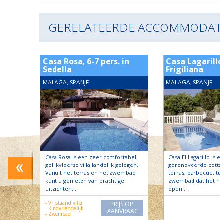
GERELATEERDE ACCOMMODAT
rs.
Casa Rosa, 6-7 pers. in
Casa Lagarillo
Sedella
Frigiliana
MALAGA, SPANJE
MALAGA, SPANJE
n een
Casa Rosa is een zeer comfortabel
Casa El Lagarillo is 
in een
gelijkvloerse villa landelijk gelegen.
gerenoveerde cott
g,
Vanuit het terras en het zwembad
terras, barbecue, t
e
kunt u genieten van prachtige
zwembad dat het he
uitzichten….
open…
- Vrijstaand villa
S OP
PRIJS OP
- Kindvriendelijk
RAAG
AANVRAAG
- Zwembad