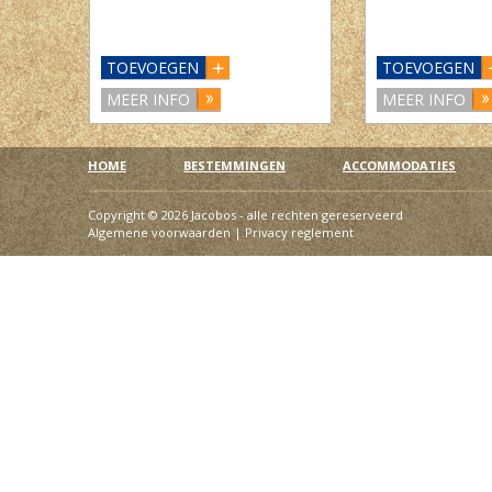
TOEVOEGEN
TOEVOEGEN
MEER INFO
MEER INFO
HOME
BESTEMMINGEN
ACCOMMODATIES
Copyright © 2026 Jacobos - alle rechten gereserveerd
Algemene voorwaarden
|
Privacy reglement