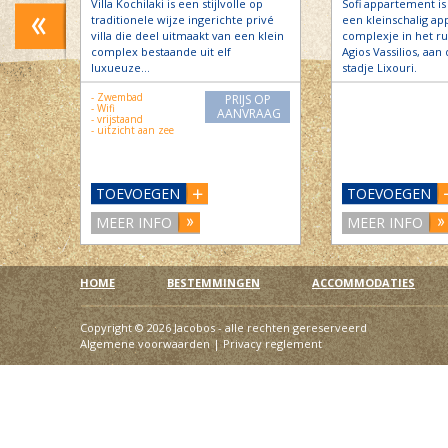
Villa Kochilaki is een stijlvolle op
Sofi appartement i
traditionele wijze ingerichte privé
een kleinschalig a
an een
villa die deel uitmaakt van een klein
complexje in het ru
lf
complex bestaande uit elf
Agios Vassilios, aan
luxueuze…
stadje Lixouri.
- Zwembad
S OP
PRIJS OP
- Wifi
RAAG
AANVRAAG
- vrijstaand
- uitzicht aan zee
TOEVOEGEN
TOEVOEGEN
MEER INFO
MEER INFO
HOME
BESTEMMINGEN
ACCOMMODATIES
Copyright © 2026 Jacobos - alle rechten gereserveerd
Algemene voorwaarden
|
Privacy reglement