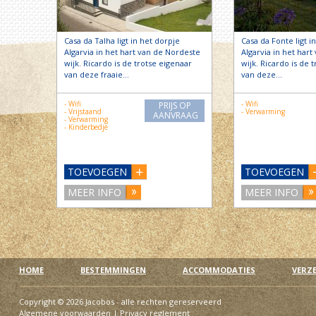
Casa da Talha ligt in het dorpje
Casa da Fonte ligt i
Algarvia in het hart van de Nordeste
Algarvia in het har
wijk. Ricardo is de trotse eigenaar
wijk. Ricardo is de 
van deze fraaie…
van deze…
- Wifi
- Wifi
PRIJS OP
- Vrijstaand
- Verwarming
AANVRAAG
- Verwarming
- Kinderbedje
TOEVOEGEN
TOEVOEGEN
MEER INFO
MEER INFO
HOME
BESTEMMINGEN
ACCOMMODATIES
VERZ
Copyright © 2026 Jacobos - alle rechten gereserveerd
Algemene voorwaarden
|
Privacy reglement