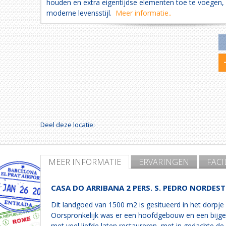
houden en extra eigentijdse elementen toe te voegen
moderne levensstijl.
Meer informatie..
Deel deze locatie:
MEER INFORMATIE
ERVARINGEN
FACI
CASA DO ARRIBANA 2 PERS. S. PEDRO NORDES
Dit landgoed van 1500 m2 is gesitueerd in het dorpj
Oorspronkelijk was er een hoofdgebouw en een bijgeb
met veel liefde laten restaureren, met in gedachte de