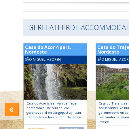
GERELATEERDE ACCOMMODAT
.
Casa do Acor 4 pers.
Casa do Traje
Nordeste
Nordeste
SÃO MIGUEL, AZOREN
SÃO MIGUEL, AZOR
en
Casa do Acor is een van de negen
Casa do Traje is ee
oorspronkelijke huizen, die
oorspronkelijke hui
jn aan
gerenoveerd en aangepast zijn aan
gerenoveerd en aan
troste
het moderne leven, door de troste…
het moderne leven
troste…
- Verwarming