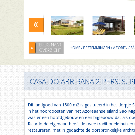
TERUG NAAR
HOME
/
BESTEMMINGEN
/
AZOREN
/
SÃ
OVERZICHT
CASA DO ARRIBANA 2 PERS. S
Dit landgoed van 1500 m2 is gesitueerd in het dorpje 
in het noordoosten van het Azoreaanse eiland Sao Mig
was er een hoofdgebouw en een bijgebouw dat als ops
Ricardo,de eigenaar, heeft de twee traditionele huizen 
restaureren, met in gedachte de oorspronkelijke archite