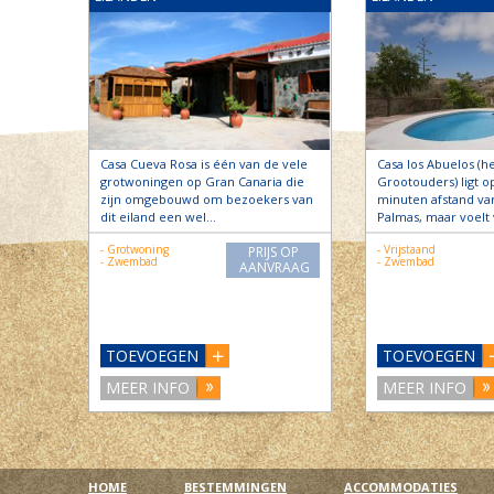
Casa Cueva Rosa is één van de vele
Casa los Abuelos (h
grotwoningen op Gran Canaria die
Grootouders) ligt op
zijn omgebouwd om bezoekers van
minuten afstand van
dit eiland een wel…
Palmas, maar voelt 
- Grotwoning
- Vrijstaand
PRIJS OP
- Zwembad
- Zwembad
AANVRAAG
TOEVOEGEN
TOEVOEGEN
MEER INFO
MEER INFO
HOME
BESTEMMINGEN
ACCOMMODATIES