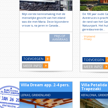
Mijn eerste kennismaking met de
De 100 jaar oude Ca
menselijke gezicht van het eiland
Avestruces is prach
was die met Maria. Deze bijzondere
de rand van het Ga
vrouw is, na jaren in Canada…
Natuurpark. Het hui
gerestaureerde…
PRIJS OP
- Vrijstaand
AANVRAAG
- Privacy
TOEVOEGEN
TOEVOEGEN
MEER INFO
MEER INFO
Villa Dream app. 2-4 pers.
Villa Petalida
Trapezaki
LEFKAS, GRIEKENLAND
KEFALONIA, GRIEK