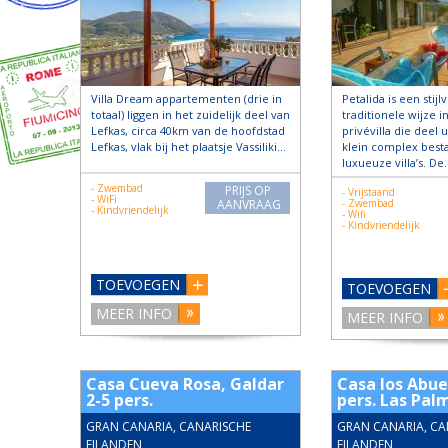
Villa Dream appartementen (drie in
Petalida is een stijl
totaal) liggen in het zuidelijk deel van
traditionele wijze i
Lefkas, circa 40km van de hoofdstad
privévilla die deel
Lefkas, vlak bij het plaatsje Vassiliki…
klein complex besta
luxueuze villa’s. De
- Zwembad
PRIJS OP
- Vrijstaand
- WiFi
AANVRAAG
- Zwembad
- Kindvriendelijk
- Wifi
- Kindvriendelijk
TOEVOEGEN
TOEVOEGEN
MEER INFO
MEER INFO
Casa Cueva Rosa, Galdar
Casa los Abue
2-5 pers.
pers. Las Pal
GRAN CANARIA, CANARISCHE
GRAN CANARIA, CA
EILANDEN
EILANDEN