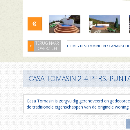
TERUG NAAR
HOME
/
BESTEMMINGEN
/
CANARISCHE
OVERZICHT
CASA TOMASIN 2-4 PERS. PUNT
Casa Tomasin is zorgvuldig gerenoveerd en gedecore
de traditionele eigenschappen van de originele woning