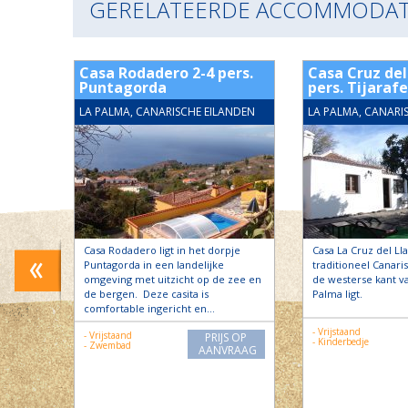
GERELATEERDE ACCOMMODAT
rs.
Casa Rodadero 2-4 pers.
Casa Cruz del
Puntagorda
pers. Tijarafe
ANDEN
LA PALMA, CANARISCHE EILANDEN
LA PALMA, CANARI
s
Casa Rodadero ligt in het dorpje
Casa La Cruz del Ll
nd de
Puntagorda in een landelijke
traditioneel Canaris
s in
omgeving met uitzicht op de zee en
de westerse kant va
de bergen. Deze casita is
Palma ligt.
comfortable ingericht en…
- Vrijstaand
S OP
- Vrijstaand
PRIJS OP
- Kinderbedje
RAAG
- Zwembad
AANVRAAG