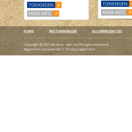
TOEVOEGEN
TOEVOEGEN
MEER INFO
MEER INFO
HOME
BESTEMMINGEN
ACCOMMODATIES
Copyright © 2026 Jacobos - alle rechten gereserveerd
Algemene voorwaarden
|
Privacy reglement