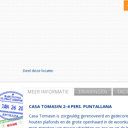
Deel deze locatie:
MEER INFORMATIE
ERVARINGEN
FACI
CASA TOMASIN 2-4 PERS. PUNTALLANA
Casa Tomasin is zorgvuldig gerenoveerd en gedecoree
houten plafonds en de grote openhaard in de woonka
men genieten van mooie uitzichten op zee en op de 