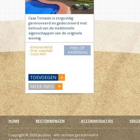
Casa Tomasin is zorgvuldig
gerenoveerd en gedecoreerd met
behoud van de traditionele
eigenschappen van de originele
woning.
- Kindvriendelijk
PRIJS OP
- Privé zwembad
AANVRAAG
- Gratis WiFi
TOEVOEGEN
MEER INFO
HOME
BESTEMMINGEN
ACCOMMODATIES
VERZ
Copyright © 2026 Jacobos - alle rechten gereserveerd
Algemene voorwaarden
|
Privacy reglement