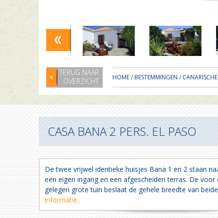
TERUG NAAR
HOME
/
BESTEMMINGEN
/
CANARISCHE
OVERZICHT
CASA BANA 2 PERS. EL PASO
De twee vrijwel identieke huisjes Bana 1 en 2 staan na
een eigen ingang en een afgescheiden terras. De voor 
gelegen grote tuin beslaat de gehele breedte van beid
informatie..