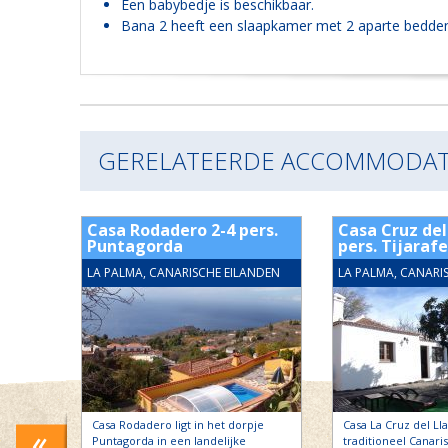
Een babybedje is beschikbaar.
Bana 2 heeft een slaapkamer met 2 aparte bedden,
GERELATEERDE ACCOMMODAT
-4
Casa Rodadero 2-4 pers.
Casa Cruz del
Puntagorda
pers. Tijarafe
ANDEN
LA PALMA, CANARISCHE EILANDEN
LA PALMA, CANARI
t van La
Casa Rodadero ligt in het dorpje
Casa La Cruz del Ll
ogte.
Puntagorda in een landelijke
traditioneel Canaris