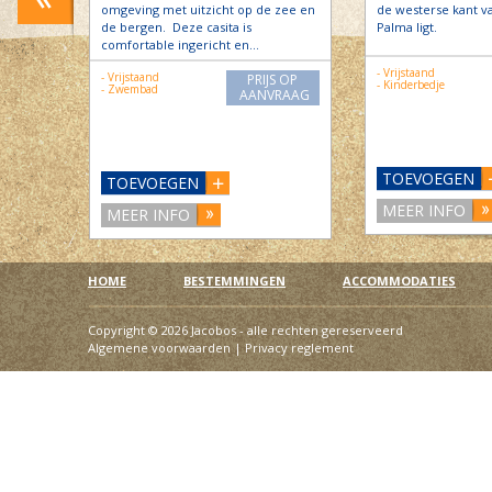
e
omgeving met uitzicht op de zee en
de westerse kant va
de bergen. Deze casita is
Palma ligt.
comfortable ingericht en…
- Vrijstaand
S OP
- Vrijstaand
PRIJS OP
- Kinderbedje
RAAG
- Zwembad
AANVRAAG
TOEVOEGEN
TOEVOEGEN
MEER INFO
MEER INFO
HOME
BESTEMMINGEN
ACCOMMODATIES
Copyright © 2026 Jacobos - alle rechten gereserveerd
Algemene voorwaarden
|
Privacy reglement