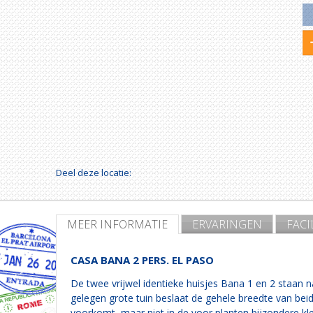
Deel deze locatie:
MEER INFORMATIE
ERVARINGEN
FACI
CASA BANA 2 PERS. EL PASO
De twee vrijwel identieke huisjes Bana 1 en 2 staan 
gelegen grote tuin beslaat de gehele breedte van beid
voorkomt, maar niet in de voor planten bijzondere kle