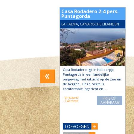
La Flamenca, 2-4
Casa Rodadero 2-4 pers.
 Tijarafe
Puntagorda
MA, CANARISCHE EILANDEN
LA PALMA, CANARISCHE EILANDEN
amenca ligt in de buurt van La
Casa Rodadero ligt in het dorpje
e Tijarafe op 280m hoogte.
Puntagorda in een landelijke
zicht over de zee en de
omgeving met uitzicht op de zee en
…
de bergen. Deze casita is
comfortable ingericht en…
bedje
PRIJS OP
- Vrijstaand
PRIJS OP
and
AANVRAAG
- Zwembad
AANVRAAG
ad
VOEGEN
TOEVOEGEN
 INFO