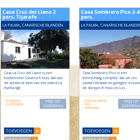
Casa Cruz del Llano 2
Casa Sombrero Pico 2-4
pers. Tijarafe
pers.
LA PALMA, CANARISCHE EILANDEN
LA PALMA, CANARISCHE EILANDE
Casa La Cruz del Llano is een
Casa Sombrero Pico is een
traditioneel Canarisch huis, dat aan
kleinschalig complex, dat uit zes
de westerse kant van het eiland La
casita’s bestaat en gelegen is tuss
Palma ligt.
de dorpjes El Paso en Los…
- Vrijstaand
- Kindvriendelijk
PRIJS OP
PRIJS OP
- Kinderbedje
- WiFi
AANVRAAG
AANVRAA
- Zwembad
TOEVOEGEN
TOEVOEGEN
MEER INFO
MEER INFO