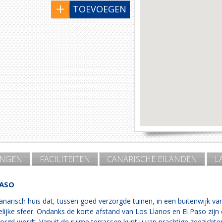
TOEVOEGEN
INGEN
FACILITEITEN
CANARISCHE EILANDEN
L
PASO
anarisch huis dat, tussen goed verzorgde tuinen, in een buitenwijk van
lijke sfeer. Ondanks de korte afstand van Los Llanos en El Paso zijn
rgd wordt. Vanuit de ruime terrassen kunt u van prachtige zeezicht