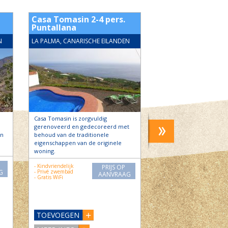
Casa Tomasin 2-4 pers.
Casa Miramar B, 
Puntallana
El Paso
N
LA PALMA, CANARISCHE EILANDEN
LA PALMA, CANARISCHE
Casa Tomasin is zorgvuldig
Casa Miramar A en B be
gerenoveerd en gedecoreerd met
in El Paso, in de buurt v
en
behoud van de traditionele
centrum van de stad, m
eigenschappen van de originele
mooi…
woning.
- Kindvriendelijk
- Kindvriendelijk
PRIJS OP
- Zwembad
G
- Privé zwembad
AANVRAAG
- Gratis WiFi
TOEVOEGEN
TOEVOEGEN
MEER INFO