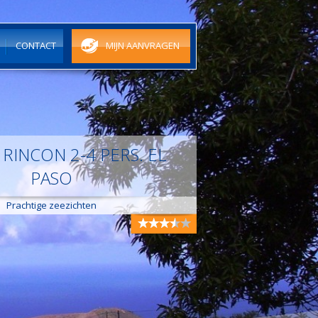
N
CONTACT
MIJN AANVRAGEN
 RINCON 2-4 PERS. EL
PASO
Prachtige zeezichten