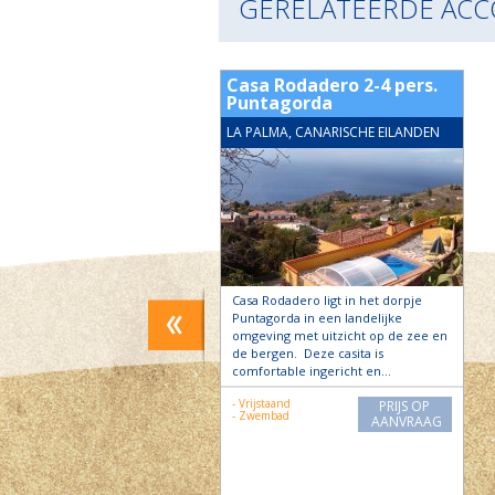
GERELATEERDE AC
La Flamenca, 2-4
Casa Rodadero 2-4 pers.
 Tijarafe
Puntagorda
MA, CANARISCHE EILANDEN
LA PALMA, CANARISCHE EILANDEN
amenca ligt in de buurt van La
Casa Rodadero ligt in het dorpje
e Tijarafe op 280m hoogte.
Puntagorda in een landelijke
zicht over de zee en de
omgeving met uitzicht op de zee en
…
de bergen. Deze casita is
comfortable ingericht en…
bedje
PRIJS OP
- Vrijstaand
PRIJS OP
and
AANVRAAG
- Zwembad
AANVRAAG
ad