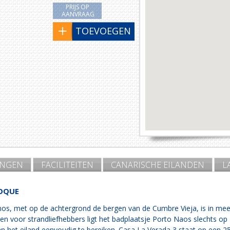
PRIJS OP
AANVRAAG
TOEVOEGEN
INGEN
FACILITEITEN
CANARISCHE EILANDEN
L
DOQUE
nos, met op de achtergrond de bergen van de Cumbre Vieja, is in mee
 en voor strandliefhebbers ligt het badplaatsje Porto Naos slechts op 
van het eiland eenvoudig te bereiken. Casa La Verada 3 staat op een 2