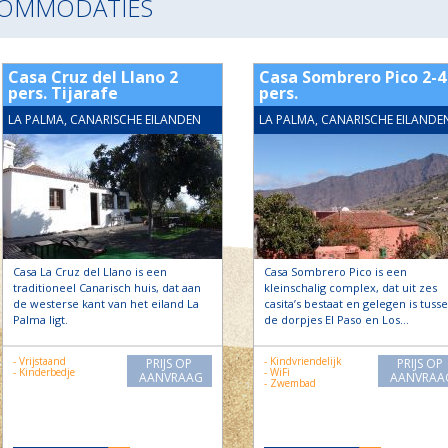
COMMODATIES
Casa Cruz del Llano 2
Casa Sombrero Pico 2-4
pers. Tijarafe
pers.
LA PALMA, CANARISCHE EILANDEN
LA PALMA, CANARISCHE EILANDE
Casa La Cruz del Llano is een
Casa Sombrero Pico is een
traditioneel Canarisch huis, dat aan
kleinschalig complex, dat uit zes
de westerse kant van het eiland La
casita’s bestaat en gelegen is tuss
Palma ligt.
de dorpjes El Paso en Los…
- Vrijstaand
- Kindvriendelijk
PRIJS OP
PRIJS OP
- Kinderbedje
- WiFi
AANVRAAG
AANVRAA
- Zwembad