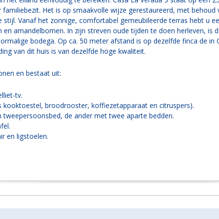
 familiebezit. Het is op smaakvolle wijze gerestaureerd, met behoud 
ijke stijl. Vanaf het zonnige, comfortabel gemeubileerde terras hebt u e
en amandelbomen. In zijn streven oude tijden te doen herleven, is d
rmalige bodega. Op ca. 50 meter afstand is op dezelfde finca de in 
ng van dit huis is van dezelfde hoge kwaliteit.
onen en bestaat uit:
iet-tv.
 kooktoestel, broodrooster, koffiezetapparaat en citruspers).
 tweepersoonsbed, de ander met twee aparte bedden.
fel.
r en ligstoelen.