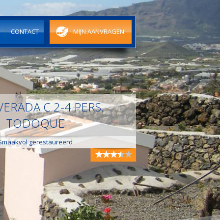
N
CONTACT
MIJN AANVRAGEN
VERADA C 2-4 PERS.
TODOQUE
Smaakvol gerestaureerd