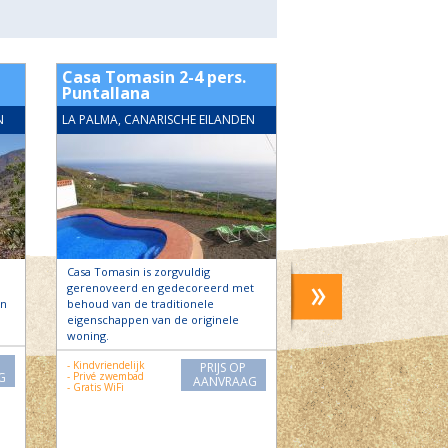
Casa Tomasin 2-4 pers.
Casa Miramar B, 
Puntallana
El Paso
N
LA PALMA, CANARISCHE EILANDEN
LA PALMA, CANARISCHE
Casa Tomasin is zorgvuldig
Casa Miramar A en B be
gerenoveerd en gedecoreerd met
in El Paso, in de buurt v
en
behoud van de traditionele
centrum van de stad, m
eigenschappen van de originele
mooi…
woning.
- Kindvriendelijk
- Kindvriendelijk
PRIJS OP
- Zwembad
G
- Privé zwembad
AANVRAAG
- Gratis WiFi