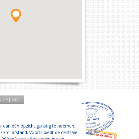
A PALMA
r dan één opzicht gunstig te noemen.
7 km. afstand. Voorts biedt de centrale
5.000 m2 grote finca even buiten