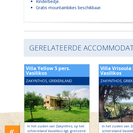
Kinderbedje.
Gratis mountainbikes beschikbaar.
GERELATEERDE ACCOMMODAT
ilikos
Villa Yellow 5 pers.
Villa Vrisoula 
Vasilikos
Vasilikos
ZAKYNTHOS, GRIEKENLAND
ZAKYNTHOS, GRIE
op het
In het zuiden van Zakynthos, op het
In het zuiden van Z
grenzend
schiereiland Vassilikos ligt, grenzend
schiereiland Vassili