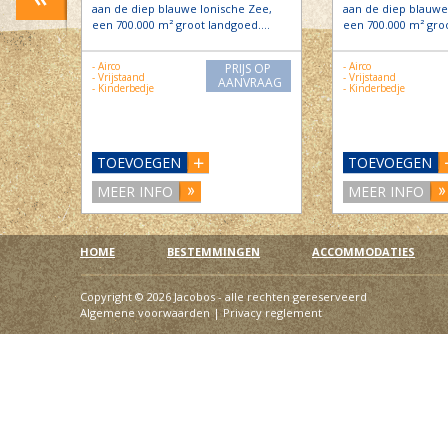
Zee,
aan de diep blauwe Ionische Zee,
aan de diep blauwe
ed….
een 700.000 m² groot landgoed….
een 700.000 m² gro
- Airco
- Airco
S OP
PRIJS OP
- Vrijstaand
- Vrijstaand
RAAG
AANVRAAG
- Kinderbedje
- Kinderbedje
TOEVOEGEN
TOEVOEGEN
MEER INFO
MEER INFO
HOME
BESTEMMINGEN
ACCOMMODATIES
Copyright © 2026 Jacobos - alle rechten gereserveerd
Algemene voorwaarden
|
Privacy reglement