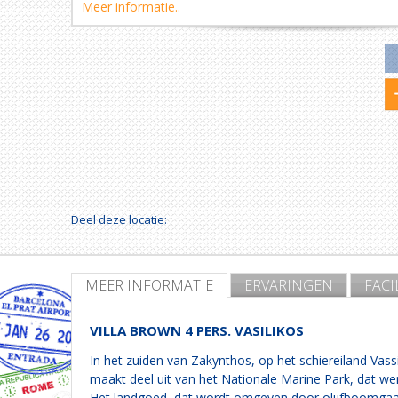
Meer informatie..
Deel deze locatie:
MEER INFORMATIE
ERVARINGEN
FACI
VILLA BROWN 4 PERS. VASILIKOS
In het zuiden van Zakynthos, op het schiereiland Vass
maakt deel uit van het Nationale Marine Park, dat we
Het landgoed, dat wordt omgeven door olijfboomgaard