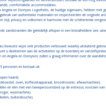
staande, comfortabele accommodaties.
 en Angela en Dionysis Logothetis, de huidige eigenaars, hebben met 
ebruik van authentieke materialen en respecteerden de originele arch
n stijl, privacy en volkomen in harmonie met de schitterende omgevi
ede zandstranden die geleidelijk aflopen in een kristalheldere zee: u
ieu bewuste wijze vele producten verbouwd; waarbij uitsluitend gebr
unt u deelnemen aan de activiteiten op de boerderij en vanzelfsprek
en en Angela en Dionysios zullen u graag informeren over de wandelr
 5 personen en bestaat uit:
open haard).
oktoestel, oven, koffiezetapparaat, broodrooster, afwasmachine).
den en één met een tweepersoonsbed op de entresol, voorzien van 
droger, wasmachine).
ubelen, buitendouche).