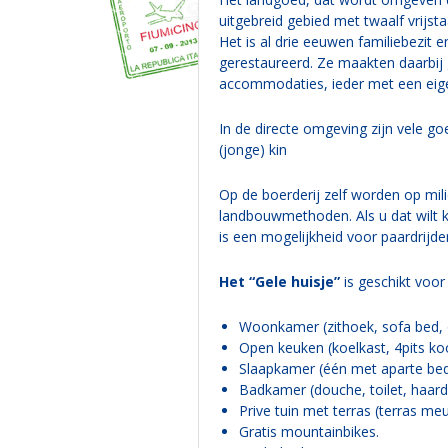
uitgebreid gebied met twaalf vrij
Het is al drie eeuwen familiebezit
gerestaureerd. Ze maakten daarbij g
accommodaties, ieder met een eige
In de directe omgeving zijn vele go
(jonge) kin
Op de boerderij zelf worden op mil
landbouwmethoden. Als u dat wilt k
is een mogelijkheid voor paardrijd
Het “Gele huisje”
is geschikt voor
Woonkamer (zithoek, sofa bed, 
Open keuken (koelkast, 4pits ko
Slaapkamer (één met aparte bed
Badkamer (douche, toilet, haar
Prive tuin met terras (terras me
Gratis mountainbikes.