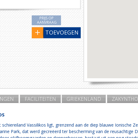
PRIJS OP
AANVRAAG
TOEVOEGEN
INGEN
FACILITEITEN
GRIEKENLAND
ZAKYNTHO
OS
 schiereiland Vassilikos ligt, grenzend aan de diep blauwe Ionische 
arine Park, dat werd gecreëerd ter bescherming van de reusachtige D
or olijfboomgaarden en dennenbossen, bestaat uit een nog steeds in