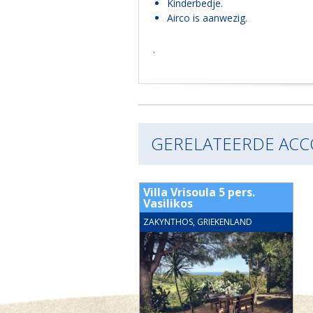
Kinderbedje.
Airco is aanwezig.
.
GERELATEERDE AC
Anoi 5 pers. Vasilikos
Villa Vrisoula 5 pers.
Vasilikos
HOS, GRIEKENLAND
ZAKYNTHOS, GRIEKENLAND