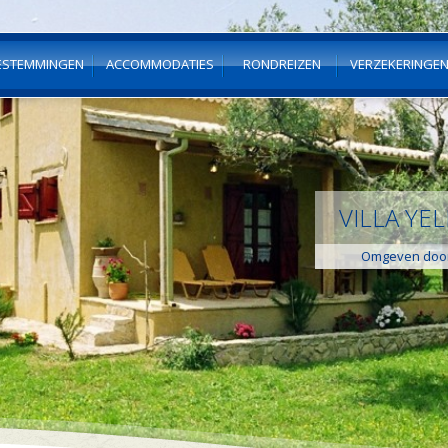
ESTEMMINGEN
ACCOMMODATIES
RONDREIZEN
VERZEKERINGE
VILLA YEL
Omgeven door