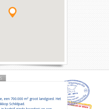
S
Zee, een 700.000 m² groot landgoed. Het
ikkop Schildpad.
 bedrijf zijnde boerderij en een