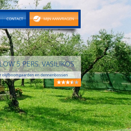
N
CONTACT
MIJN AANVRAGEN
LOW 5 PERS. VASILIKOS
 olijfboomgaarden en dennenbossen