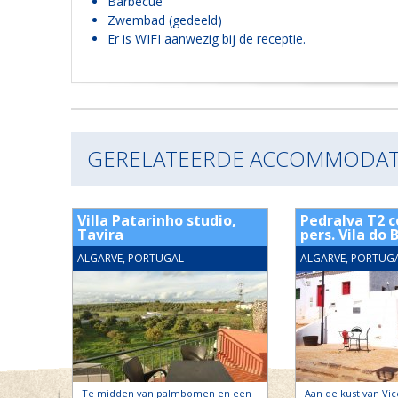
Barbecue
Zwembad (gedeeld)
Er is WIFI aanwezig bij de receptie.
GERELATEERDE ACCOMMODAT
.
Villa Patarinho studio,
Pedralva T2 c
Tavira
pers. Vila do 
ALGARVE, PORTUGAL
ALGARVE, PORTUG
e
Te midden van palmbomen en een
Aan de kust van Vic