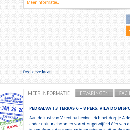
Meer informatie..
Deel deze locatie:
MEER INFORMATIE
ERVARINGEN
FACI
PEDRALVA T3 TERRAS 6 – 8 PERS. VILA DO BISP
Aan de kust van Vicentina bevindt zich het dorpje Ald
ander natuurschoon en vormt ongetwijfeld één van d
is een dorpje dat opnieuw is opgebouwd uit oude ruïn