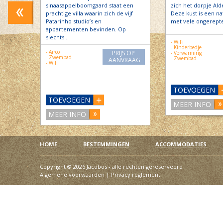
 in
sinaasappelboomgaard staat een
zich het dorpje Ald
la ligt
prachtige villa waarin zich de vijf
Deze kust is een na
Patarinho studio’s en
met vele ongerepte
appartementen bevinden. Op
slechts…
- WiFi
S OP
- Kinderbedje
RAAG
- Airco
PRIJS OP
- Verwarming
- Zwembad
- Zwembad
AANVRAAG
- WiFi
TOEVOEGEN
TOEVOEGEN
MEER INFO
MEER INFO
HOME
BESTEMMINGEN
ACCOMMODATIES
Copyright © 2026 Jacobos - alle rechten gereserveerd
Algemene voorwaarden
|
Privacy reglement