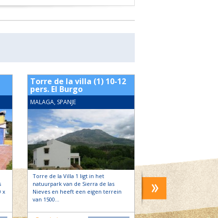
Torre de la villa (1) 10-12
Zalia penthouse 
pers. El Burgo
Alcaucin
MALAGA, SPANJE
MALAGA, SPANJE
Torre de la Villa 1 ligt in het
Castillo la Zalia bestaat u
s
natuurpark van de Sierra de las
appartementen, een pe
 x
Nieves en heeft een eigen terrein
een vrijstaande casita.
van 1500…
de bekende Mudejar rou
een groot aantal…