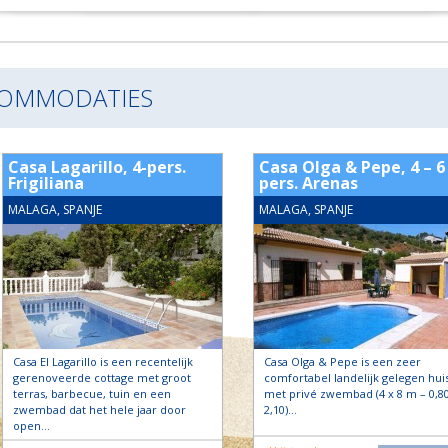
COMMODATIES
Casa Lagarillo, 4-pers.
Casa Olga & Pepe, 4 – 6
Frigiliana
pers. Arenas
MALAGA, SPANJE
MALAGA, SPANJE
Casa El Lagarillo is een recentelijk
Casa Olga & Pepe is een zeer
gerenoveerde cottage met groot
comfortabel landelijk gelegen hui
terras, barbecue, tuin en een
met privé zwembad (4 x 8 m – 0,80
zwembad dat het hele jaar door
2,10)…
open…