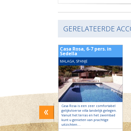
GERELATEERDE AC
Tobalo 4-5 pers.
Casa Rosa, 6-7 pers. in
char
Sedella
, SPANJE
MALAGA, SPANJE
balo is een authentiek
Casa Rosa is een zeer comfortabel
ht huis, prachtig gelegen in
gelijkvloerse villa landelijk gelegen.
oene omgeving met fraaie
Vanuit het terras en het zwembad
chten op de heuvels en
kunt u genieten van prachtige
rondom….
uitzichten….