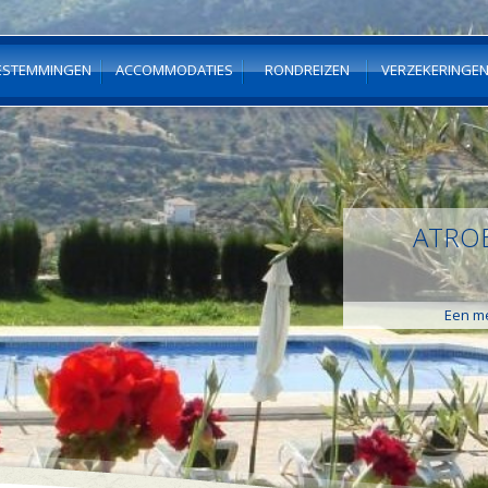
ESTEMMINGEN
ACCOMMODATIES
RONDREIZEN
VERZEKERINGE
ATROE
Een me