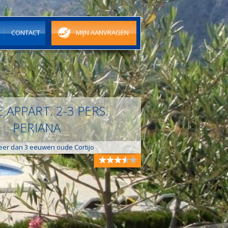
N
CONTACT
MIJN AANVRAGEN
 APPART. 2-3 PERS.
PERIANA
er dan 3 eeuwen oude Cortijo