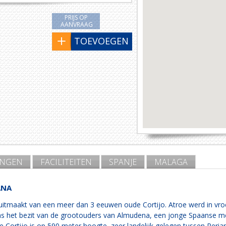
PRIJS OP
AANVRAAG
TOEVOEGEN
INGEN
FACILITEITEN
SPANJE
MALAGA
ANA
uitmaakt van een meer dan 3 eeuwen oude Cortijo. Atroe werd in vroe
s het bezit van de grootouders van Almudena, een jonge Spaanse met 
 Cortijo is op 590 meter hoogte, zeer landelijk gelegen tussen Peria