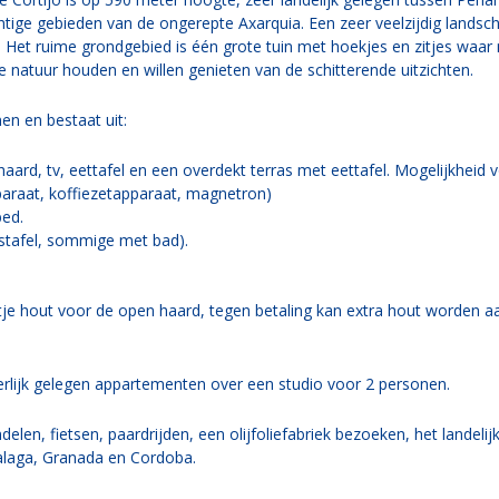
htige gebieden van de ongerepte Axarquia. Een zeer veelzijdig landsc
s. Het ruime grondgebied is één grote tuin met hoekjes en zitjes waa
 natuur houden en willen genieten van de schitterende uitzichten.
en en bestaat uit:
rd, tv, eettafel en een overdekt terras met eettafel. Mogelijkheid v
araat, koffiezetapparaat, magnetron)
ed.
stafel, sommige met bad).
istje hout voor de open haard, tegen betaling kan extra hout worden a
erlijk gelegen appartementen over een studio voor 2 personen.
delen, fietsen, paardrijden, een olijfoliefabriek bezoeken, het landeli
laga, Granada en Cordoba.