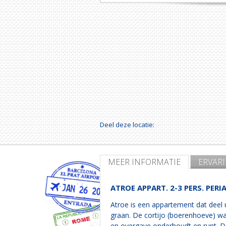
Deel deze locatie:
MEER INFORMATIE
ERVAR
ATROE APPART. 2-3 PERS. PERI
Atroe is een appartement dat deel 
graan. De cortijo (boerenhoeve) wa
en overgave onderhoudt en runt. De