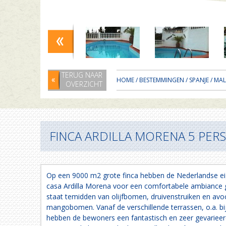
TERUG NAAR
HOME
/
BESTEMMINGEN
/
SPANJE
/
MA
OVERZICHT
FINCA ARDILLA MORENA 5 PERS
Op een 9000 m2 grote finca hebben de Nederlandse e
casa Ardilla Morena voor een comfortabele ambiance 
staat temidden van olijfbomen, druivenstruiken en av
mangobomen. Vanaf de verschillende terrassen, o.a. b
hebben de bewoners een fantastisch en zeer gevarieerd