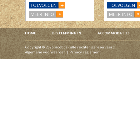
TOEVOEGEN
TOEVOEGEN
MEER INFO
MEER INFO
HOME
BESTEMMINGEN
ACCOMMODATIES
Copyright © 2026 Jacobos - alle rechten gereserveerd
Algemene voorwaarden
|
Privacy reglement