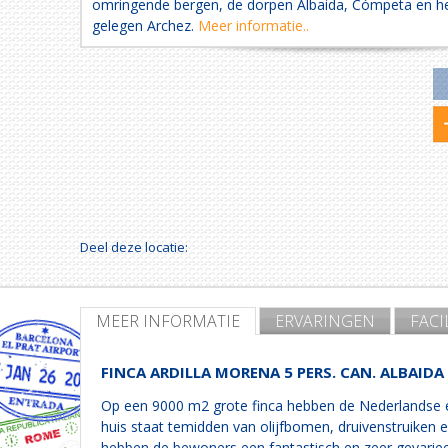
omringende bergen, de dorpen Albaida, Cómpeta en het
gelegen Archez.
Meer informatie..
Deel deze locatie:
MEER INFORMATIE
ERVARINGEN
FACI
FINCA ARDILLA MORENA 5 PERS. CAN. ALBAIDA
Op een 9000 m2 grote finca hebben de Nederlandse e
huis staat temidden van olijfbomen, druivenstruiken
hebben de bewoners een fantastisch en zeer gevariee