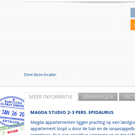
Deel deze locatie:
MEER INFORMATIE
ERVARINGEN
FACI
MAGDA STUDIO 2-3 PERS. EPIDAURUS
Magda appartementen liggen prachtig op een landgo
appartement loopt u door de tuin en de sinaasappelbo
complexje. Er is een snackbar aanwezig en er zijn ta