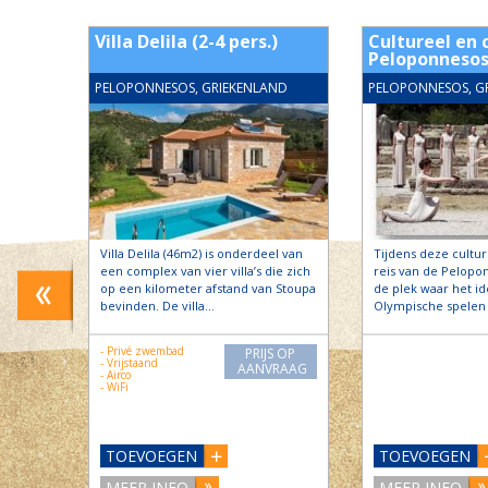
 2-5
Villa Delila (2-4 pers.)
Cultureel en c
Peloponneso
ND
PELOPONNESOS, GRIEKENLAND
PELOPONNESOS, G
io’s
Villa Delila (46m2) is onderdeel van
Tijdens deze cultur
oed met
een complex van vier villa’s die zich
reis van de Pelopo
 omring
op een kilometer afstand van Stoupa
de plek waar het i
tuin.
bevinden. De villa…
Olympische spelen 
- Privé zwembad
PRIJS OP
S OP
- Vrijstaand
AANVRAAG
RAAG
- Airco
- WiFi
TOEVOEGEN
TOEVOEGEN
MEER INFO
MEER INFO