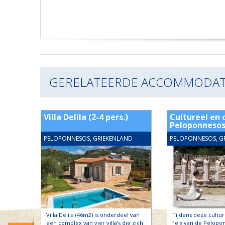
GERELATEERDE ACCOMMODAT
 2-5
Villa Delila (2-4 pers.)
Cultureel en c
Peloponneso
ND
PELOPONNESOS, GRIEKENLAND
PELOPONNESOS, G
io’s
Villa Delila (46m2) is onderdeel van
Tijdens deze cultur
oed met
een complex van vier villa’s die zich
reis van de Pelopo