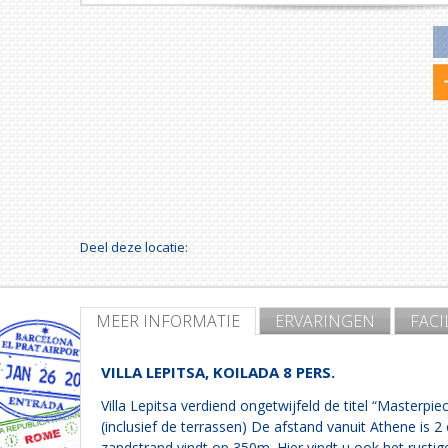
Deel deze locatie:
MEER INFORMATIE
ERVARINGEN
FACI
VILLA LEPITSA, KOILADA 8 PERS.
Villa Lepitsa verdiend ongetwijfeld de titel “Masterpie
(inclusief de terrassen) De afstand vanuit Athene is 2 
zandstrand vindt op 350m. Hier vindt u ook het rustig