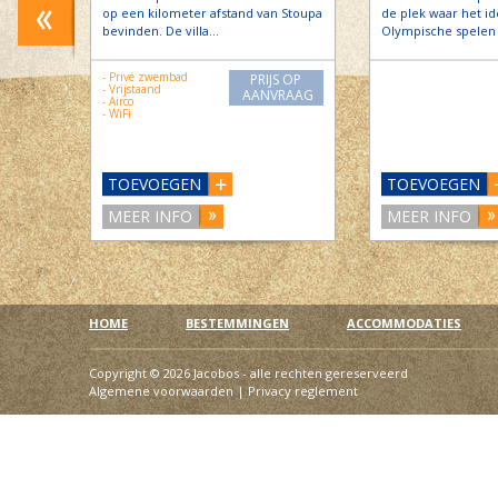
 omring
op een kilometer afstand van Stoupa
de plek waar het i
tuin.
bevinden. De villa…
Olympische spelen 
- Privé zwembad
PRIJS OP
S OP
- Vrijstaand
AANVRAAG
RAAG
- Airco
- WiFi
TOEVOEGEN
TOEVOEGEN
MEER INFO
MEER INFO
HOME
BESTEMMINGEN
ACCOMMODATIES
Copyright © 2026 Jacobos - alle rechten gereserveerd
Algemene voorwaarden
|
Privacy reglement