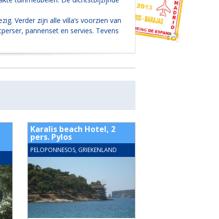
ig. Verder zijn alle villa’s voorzien van
tperser, pannenset en servies. Tevens
Karalis beach Hotel, 2
Villa Akrogiali, 
pers. Pylos
pers.
PELOPONNESOS, GRIEKENLAND
PELOPONNESOS, GRIEK