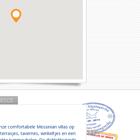
ESOS
onze comfortabele Messinian villas op
terrasjes, tavernes, winkeltjes en een
kte tuinmeubelen. De dichtstbijzijnde