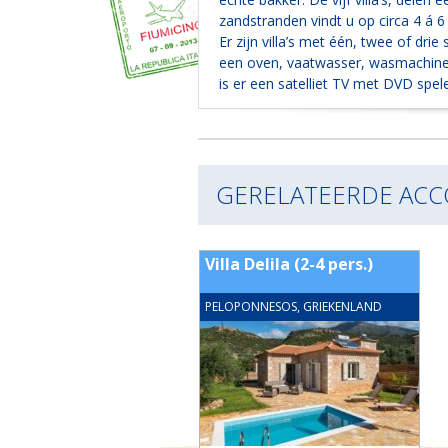
zandstranden vindt u op circa 4 á 6
Er zijn villa’s met één, twee of drie
een oven, vaatwasser, wasmachine, 
is er een satelliet TV met DVD speler
GERELATEERDE AC
a appartement 2-5
Villa Delila (2-4 pers.)
 Epidaurus
NNESOS, GRIEKENLAND
PELOPONNESOS, GRIEKENLAND