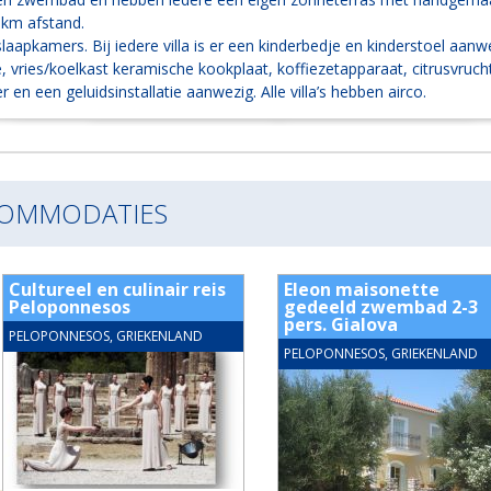
 km afstand.
 slaapkamers. Bij iedere villa is er een kinderbedje en kinderstoel aanwez
vries/koelkast keramische kookplaat, koffiezetapparaat, citrusvruch
 en een geluidsinstallatie aanwezig. Alle villa’s hebben airco.
COMMODATIES
Cultureel en culinair reis
Eleon maisonette
Peloponnesos
gedeeld zwembad 2-3
pers. Gialova
PELOPONNESOS, GRIEKENLAND
PELOPONNESOS, GRIEKENLAND