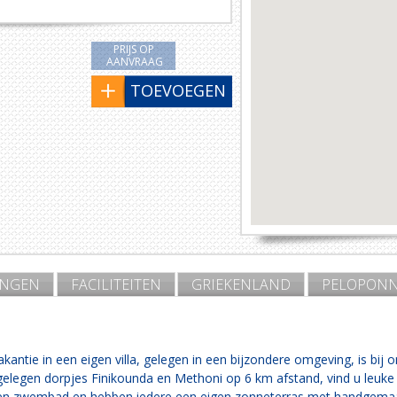
PRIJS OP
AANVRAAG
TOEVOEGEN
INGEN
FACILITEITEN
GRIEKENLAND
PELOPONN
ntie in een eigen villa, gelegen in een bijzondere omgeving, is bij 
bijgelegen dorpjes Finikounda en Methoni op 6 km afstand, vind u leuke 
en een zwembad en hebben iedere een eigen zonneterras met handgemaa