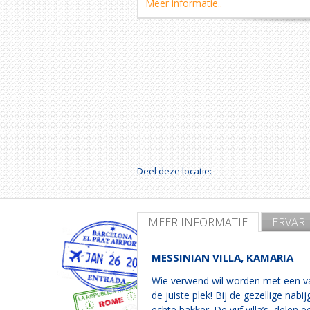
Meer informatie..
Deel deze locatie:
MEER INFORMATIE
ERVAR
MESSINIAN VILLA, KAMARIA
Wie verwend wil worden met een vaka
de juiste plek! Bij de gezellige na
echte bakker. De vijf villa’s, del