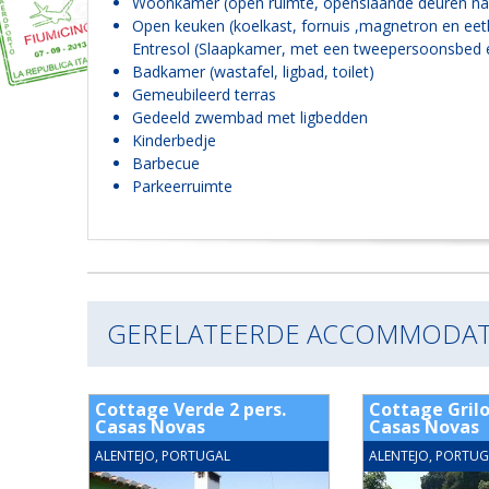
Woonkamer (open ruimte, openslaande deuren naar 
Open keuken (koelkast, fornuis ,magnetron en ee
Entresol (Slaapkamer, met een tweepersoonsbed 
Badkamer (wastafel, ligbad, toilet)
Gemeubileerd terras
Gedeeld zwembad met ligbedden
Kinderbedje
Barbecue
Parkeerruimte
GERELATEERDE ACCOMMODAT
s.
Cottage Verde 2 pers.
Cottage Grilo
Casas Novas
Casas Novas
ALENTEJO, PORTUGAL
ALENTEJO, PORTUG