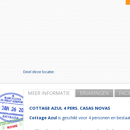
Deel deze locatie:
MEER INFORMATIE
ERVARINGEN
FACI
COTTAGE AZUL 4 PERS. CASAS NOVAS
Cottage Azul
is geschikt voor 4 personen en bestaat 