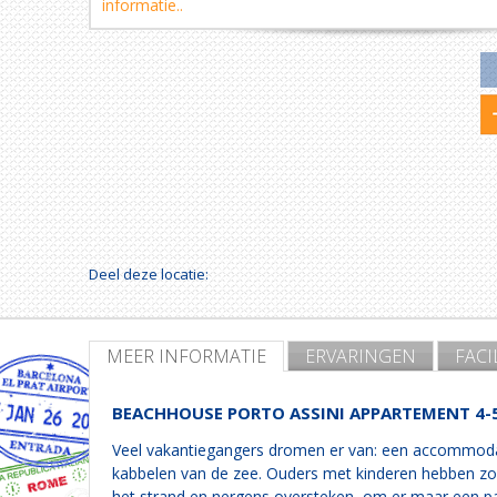
informatie..
Deel deze locatie:
MEER INFORMATIE
ERVARINGEN
FACI
BEACHHOUSE PORTO ASSINI APPARTEMENT 4-5 
Veel vakantiegangers dromen er van: een accommodatie
kabbelen van de zee. Ouders met kinderen hebben zo
het strand en nergens oversteken, om er maar een pa