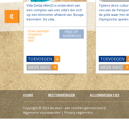
io’s
Villa Delila (46m2) is onderdeel van
Tijdens deze cultur
oed met
een complex van vier villa’s die zich
reis van de Pelopo
n
op een kilometer afstand van Stoupa
de plek waar het i
bevinden. De villa…
Olympische spelen 
- Privé zwembad
PRIJS OP
- Vrijstaand
AANVRAAG
S OP
- Airco
- WiFi
RAAG
TOEVOEGEN
TOEVOEGEN
MEER INFO
MEER INFO
HOME
BESTEMMINGEN
ACCOMMODATIES
Copyright © 2026 Jacobos - alle rechten gereserveerd
Algemene voorwaarden
|
Privacy reglement