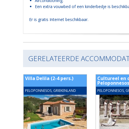
Airconditioning.
Een extra vouwbed of een kinderbedje is beschikba
Er is gratis Internet beschikbaar.
GERELATEERDE ACCOMMODAT
rs.
Villa Delila (2-4 pers.)
Cultureel en c
Peloponneso
ND
PELOPONNESOS, GRIEKENLAND
PELOPONNESOS, G