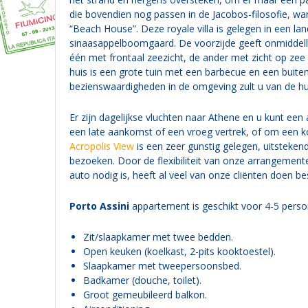
die bovendien nog passen in de Jacobos-filosofie,
“Beach House”. Deze royale villa is gelegen in een l
sinaasappelboomgaard. De voorzijde geeft onmiddelli
één met frontaal zeezicht, de ander met zicht op zee 
huis is een grote tuin met een barbecue en een buite
bezienswaardigheden in de omgeving zult u van de huu
Er zijn dagelijkse vluchten naar Athene en u kunt ee
een late aankomst of een vroeg vertrek, of om een k
Acropolis View
is een zeer gunstig gelegen, uitsteken
bezoeken. Door de flexibiliteit van onze arrangement
auto nodig is, heeft al veel van onze cliënten doen b
Porto Assini
appartement is geschikt voor 4-5 person
Zit/slaapkamer met twee bedden.
Open keuken (koelkast, 2-pits kooktoestel).
Slaapkamer met tweepersoonsbed.
Badkamer (douche, toilet).
Groot gemeubileerd balkon.