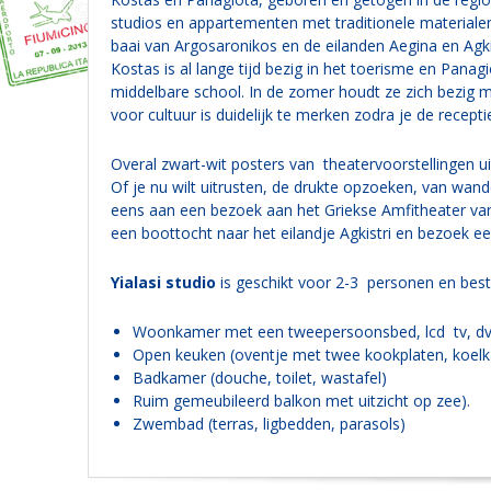
studios en appartementen met traditionele materiale
baai van Argosaronikos en de eilanden Aegina en Agkis
Kostas is al lange tijd bezig in het toerisme en Panag
middelbare school. In de zomer houdt ze zich bezig me
voor cultuur is duidelijk te merken zodra je de recepti
Overal zwart-wit posters van theatervoorstellingen ui
Of je nu wilt uitrusten, de drukte opzoeken, van wandel
eens aan een bezoek aan het Griekse Amfitheater van
een boottocht naar het eilandje Agkistri en bezoek ee
Yialasi studio
is geschikt voor 2-3 personen en besta
Woonkamer met een tweepersoonsbed, lcd tv, dvd s
Open keuken (oventje met twee kookplaten, koelka
Badkamer (douche, toilet, wastafel)
Ruim gemeubileerd balkon met uitzicht op zee).
Zwembad (terras, ligbedden, parasols)