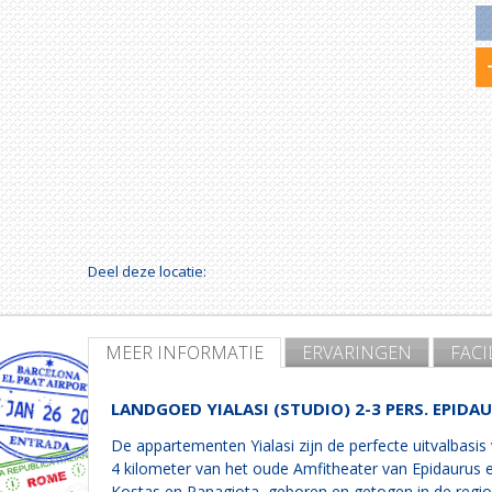
Deel deze locatie:
MEER INFORMATIE
ERVARINGEN
FACI
LANDGOED YIALASI (STUDIO) 2-3 PERS. EPIDA
De appartementen Yialasi zijn de perfecte uitvalbasis 
4 kilometer van het oude Amfitheater van Epidaurus 
Kostas en Panagiota, geboren en getogen in de regio 