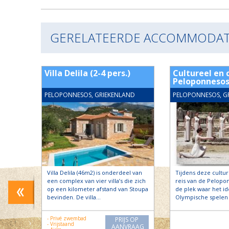
GERELATEERDE ACCOMMODAT
rs.
Villa Delila (2-4 pers.)
Cultureel en c
Peloponneso
ND
PELOPONNESOS, GRIEKENLAND
PELOPONNESOS, G
io’s
Villa Delila (46m2) is onderdeel van
Tijdens deze cultur
oed met
een complex van vier villa’s die zich
reis van de Pelopo
n
op een kilometer afstand van Stoupa
de plek waar het i
bevinden. De villa…
Olympische spelen 
- Privé zwembad
PRIJS OP
- Vrijstaand
AANVRAAG