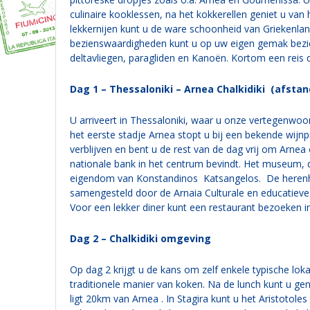
culinaire kooklessen, na het kokkerellen geniet u va
lekkernijen kunt u de ware schoonheid van Griekenla
bezienswaardigheden kunt u op uw eigen gemak bezichti
deltavliegen, paragliden en Kanoën. Kortom een reis die
Dag 1 – Thessaloniki – Arnea Chalkidiki (afsta
U arriveert in Thessaloniki, waar u onze vertegenwoo
het eerste stadje Arnea stopt u bij een bekende wijn
verblijven en bent u de rest van de dag vrij om Arn
nationale bank in het centrum bevindt. Het museum, d
eigendom van Konstandinos Katsangelos. De herenhui
samengesteld door de Arnaia Culturale en educatiev
Voor een lekker diner kunt een restaurant bezoeken i
Dag 2 – Chalkidiki omgeving
Op dag 2 krijgt u de kans om zelf enkele typische loka
traditionele manier van koken. Na de lunch kunt u geni
ligt 20km van Arnea . In Stagira kunt u het Aristotole