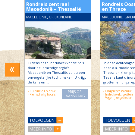
.
Rondreis centraal
Rondreis Oos
Macedonië – Thessalië
en Thrace
MACEDONIË, GRIEKENLAND
MACEDONIË, GRIE
Tijdens deze indrukwekkende reis
In deze achtdaagse 
oude
door de prachtige regio’s
door o.a. mooie st
Macedonië en Thessalië, zult u een
Thessaloniki en pit
onvergetelijke tocht maken. U krijgt
Tevens kunt u ind
de kans om…
grotten en ongere
S OP
- Culturele Fly drive
- Ongerepte natuur
PRIJS OP
RAAG
- Kleinschalig hotels
- Indrukwek. grotten
AANVRAAG
- Vogelrijke gebieden
TOEVOEGEN
TOEVOEGEN
MEER INFO
MEER INFO