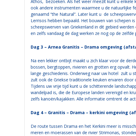
Athos, bezoeken. Als het weer meezit kunt u enkele 
ook andere instrumenten waarmee u de natuurlijke fe
genaamd “the Natural”. Later kunt u de scheepswerv
Lerrisos hebben bepaald. Het bouwen van schepen i
scheepswerven van Griekenland in dit gebied werde
en zelfs vandaag de dag werken ze nog op de zelfde p
Dag 3 – Arnea Granitis – Drama omgeving (afs
Na een lekker ontbijt maakt u zich klaar voor de der
bossen, bergtoppen, rivieren en grotten erg opvalt. 
lange geschiedenis. Onderweg naar uw hotel zult u st
zult ook de Griekse traditionele keuken ervaren door 
Tijdens uw vrije tijd kunt u de schitterende landsc
wandelpad is, die de Europese landen verenigd en kruis
zelfs kanoën/kajakken. Alle informatie omtrent de activ
Dag 4 – Granitis – Drama – kerkini omgeving (a
De route tussen Drama en het Kerkini meer is misschi
meren en moerassen van de rivier Strimonas, stonden