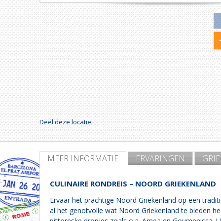
Deel deze locatie:
MEER INFORMATIE
ERVARINGEN
GRI
CULINAIRE RONDREIS – NOORD GRIEKENLAND
Ervaar het prachtige Noord Griekenland op een traditi
al het genotvolle wat Noord Griekenland te bieden he
pittoreske dropjes zoals o.a. Arnea en Goumenissa. U 