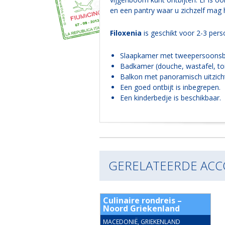
en een pantry waar u zichzelf mag h
Filoxenia
is geschikt voor 2-3 pers
Slaapkamer met tweepersoonsbed
Badkamer (douche, wastafel, toil
Balkon met panoramisch uitzicht
Een goed ontbijt is inbegrepen.
Een kinderbedje is beschikbaar.
GERELATEERDE AC
2 kamer app. 4 pers.
Culinaire rondreis –
s Panagias
Noord Griekenland
NIË, GRIEKENLAND
MACEDONIË, GRIEKENLAND