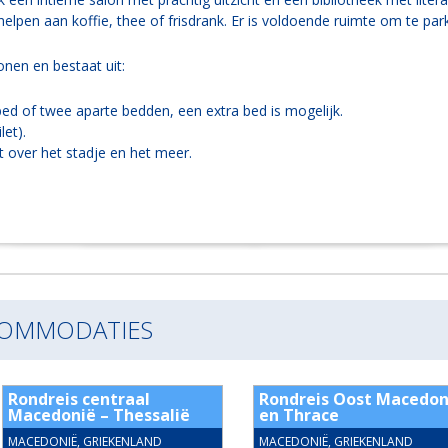
elpen aan koffie, thee of frisdrank. Er is voldoende ruimte om te par
onen en bestaat uit:
 of twee aparte bedden, een extra bed is mogelijk.
et).
 over het stadje en het meer.
COMMODATIES
Rondreis centraal
Rondreis Oost Macedon
Macedonië – Thessalië
en Thrace
MACEDONIË, GRIEKENLAND
MACEDONIË, GRIEKENLAND