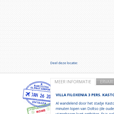
Deel deze locatie:
MEER INFORMATIE
ERVAR
VILLA FILOXENIA 3 PERS. KAST
Al wandelend door het stadje Kasto
minuten lopen van Doltso (de oude
vijgenboom kunt ontbijten. Er is oo