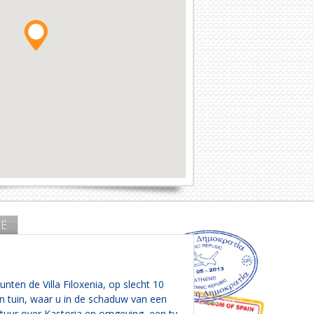
Ë
ten de Villa Filoxenia, op slecht 10
n tuin, waar u in de schaduw van een
ratuur over Kastoria en omgeving, een tv