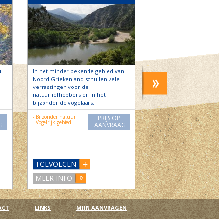
u
In het minder bekende gebied van
De Heos studio’s en ap
Noord Griekenland schuilen vele
zijn gebouwd op een ru
.
verrassingen voor de
groot landgoed omring
natuurliefhebbers en in het
aangelegde tuinen. De u
bijzonder de vogelaars.
richting…
- Bijzonder natuur
- Airco
PRIJS OP
- Vogelrijk gebied
- Zwembad
G
AANVRAAG
- Wifi
- Kinderbedje
TOEVOEGEN
TOEVOEGEN
MEER INFO
MEER INFO
ACT
LINKS
MIJN AANVRAGEN