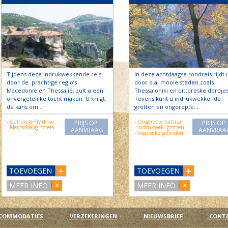
Tijdens deze indrukwekkende reis
In deze achtdaagse rondreis rijdt 
door de prachtige regio’s
door o.a. mooie steden zoals
Macedonië en Thessalië, zult u een
Thessaloniki en pittoreske dorpjes
onvergetelijke tocht maken. U krijgt
Tevens kunt u indrukwekkende
de kans om…
grotten en ongerepte…
- Culturele Fly drive
- Ongerepte natuur
PRIJS OP
PRIJS OP
- Kleinschalig hotels
- Indrukwek. grotten
AANVRAAG
AANVRAA
- Vogelrijke gebieden
TOEVOEGEN
TOEVOEGEN
MEER INFO
MEER INFO
COMMODATIES
VERZEKERINGEN
NIEUWSBRIEF
CONT