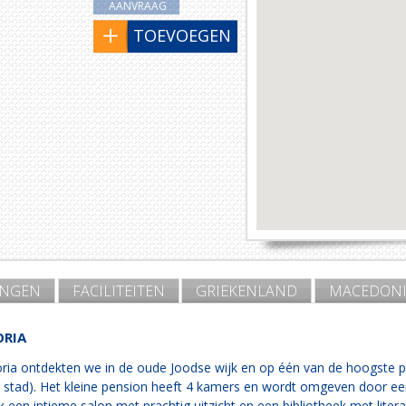
AANVRAAG
TOEVOEGEN
INGEN
FACILITEITEN
GRIEKENLAND
MACEDONI
ORIA
ria ontdekten we in de oude Joodse wijk en op één van de hoogste pun
 stad). Het kleine pension heeft 4 kamers en wordt omgeven door ee
k een intieme salon met prachtig uitzicht en een bibliotheek met lite