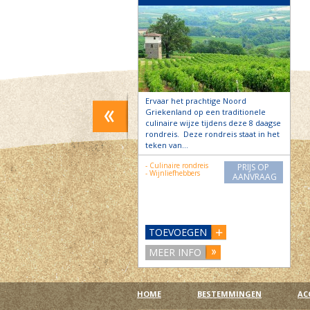
eos is uniek gelegen op een
Ervaar het prachtige Noord
00 m2 groot landgoed
Griekenland op een traditionele
d door mooi aangelegde
culinaire wijze tijdens deze 8 daagse
 De uitzichten richting
rondreis. Deze rondreis staat in het
s, Agios…
teken van…
- Culinaire rondreis
PRIJS OP
PRIJS OP
ad
- Wijnliefhebbers
AANVRAAG
AANVRAAG
bedje
VOEGEN
TOEVOEGEN
 INFO
MEER INFO
HOME
BESTEMMINGEN
AC